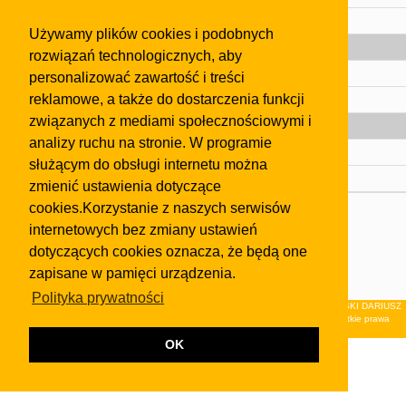
Pomoc
Używamy plików cookies i podobnych
Gazeta
rozwiązań technologicznych, aby
Olkusz
personalizować zawartość i treści
reklamowe, a także do dostarczenia funkcji
Kontakt
związanych z mediami społecznościowymi i
Strefa dla biznesu
analizy ruchu na stronie. W programie
Biura nieruchomości
służącym do obsługi internetu można
Dealerzy i autokomisy
zmienić ustawienia dotyczące
cookies.Korzystanie z naszych serwisów
Skontaktuj się z nami
internetowych bez zmiany ustawień
Korzystanie z tej strony oznacza akceptację postanowień
dotyczących cookies oznacza, że będą one
regulaminu
i
Polityki Prywatności
.
zapisane w pamięci urządzenia.
Klauzula FB
Polityka prywatności
© 2026Wydawnictwo NEON sp. z o.o. (dawniej: FIRMA NEON MAREK KLUCZEWSKI DARIUSZ
KRAWCZYK s.c.) z siedzibą w Olkuszu, ul.Żuradzka 15, 32-300 Olkusz . Wszystkie prawa
zastrzeżone.
OK