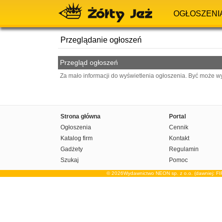
OGŁOSZENI
Przeglądanie ogłoszeń
Przegląd ogłoszeń
Za mało informacji do wyświetlenia ogłoszenia. Być może w
Strona główna
Portal
Ogłoszenia
Cennik
Katalog firm
Kontakt
Gadżety
Regulamin
Szukaj
Pomoc
© 2026Wydawnictwo NEON sp. z o.o. (dawniej: F