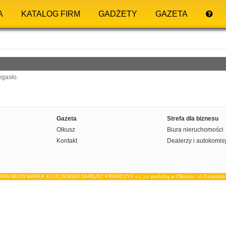
A
KATALOG FIRM
GADŻETY
GAZETA
ygasło.
Gazeta
Strefa dla biznesu
Olkusz
Biura nieruchomości
Kontakt
Dealerzy i autokomis
IRMA NEON MAREK KLUCZEWSKI DARIUSZ KRAWCZYK s.c.) z siedzibą w Olkuszu, ul.Żuradzka 15