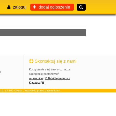
zaloguj
dodaj ogłoszenie
Skontaktuj się z nami
Korzystanie z tej strony oznacza
y
akceptację postanowień
regulaminu
i
Polityki Prywatności
.
Klauzula FB
, 32-300 Olkusz . Wszystkie prawa zastrzeżone.