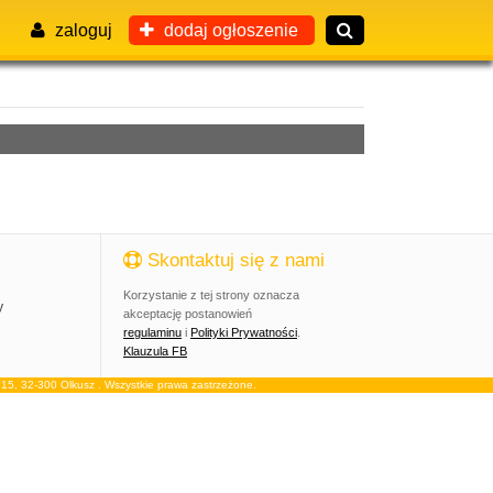
zaloguj
dodaj ogłoszenie
Skontaktuj się z nami
Korzystanie z tej strony oznacza
y
akceptację postanowień
regulaminu
i
Polityki Prywatności
.
Klauzula FB
, 32-300 Olkusz . Wszystkie prawa zastrzeżone.