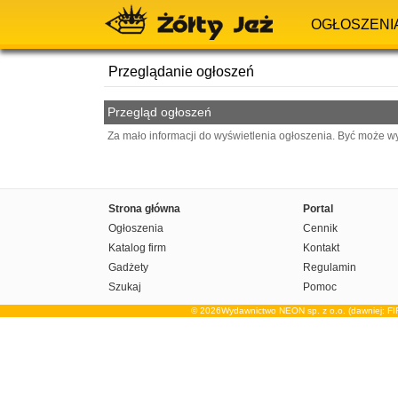
OGŁOSZENI
Przeglądanie ogłoszeń
Przegląd ogłoszeń
Za mało informacji do wyświetlenia ogłoszenia. Być może w
Strona główna
Portal
Ogłoszenia
Cennik
Katalog firm
Kontakt
Gadżety
Regulamin
Szukaj
Pomoc
© 2026Wydawnictwo NEON sp. z o.o. (dawniej: F