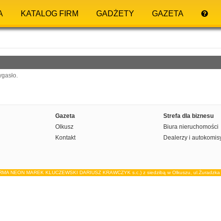
A
KATALOG FIRM
GADŻETY
GAZETA
ygasło.
Gazeta
Strefa dla biznesu
Olkusz
Biura nieruchomości
Kontakt
Dealerzy i autokomis
IRMA NEON MAREK KLUCZEWSKI DARIUSZ KRAWCZYK s.c.) z siedzibą w Olkuszu, ul.Żuradzka 15