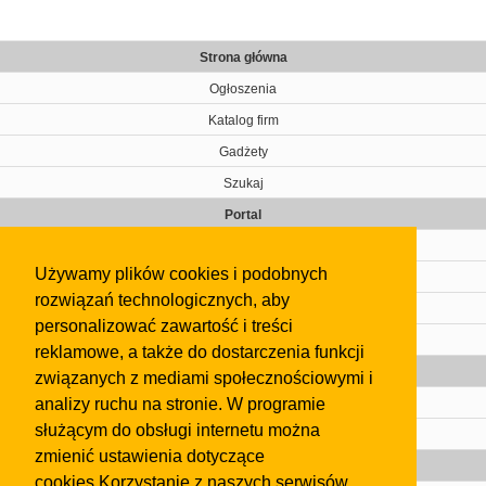
Strona główna
Ogłoszenia
Katalog firm
Gadżety
Szukaj
Portal
Cennik
Używamy plików cookies i podobnych
Kontakt
rozwiązań technologicznych, aby
Regulamin
personalizować zawartość i treści
Pomoc
reklamowe, a także do dostarczenia funkcji
Gazeta
związanych z mediami społecznościowymi i
analizy ruchu na stronie. W programie
Olkusz
służącym do obsługi internetu można
Kontakt
zmienić ustawienia dotyczące
Strefa dla biznesu
cookies.Korzystanie z naszych serwisów