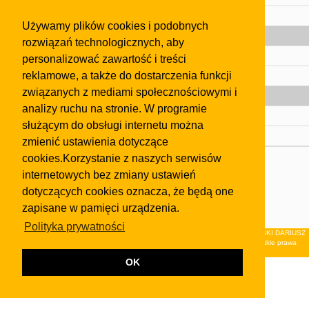
Pomoc
Używamy plików cookies i podobnych
Gazeta
rozwiązań technologicznych, aby
Olkusz
personalizować zawartość i treści
reklamowe, a także do dostarczenia funkcji
Kontakt
związanych z mediami społecznościowymi i
Strefa dla biznesu
analizy ruchu na stronie. W programie
Biura nieruchomości
służącym do obsługi internetu można
Dealerzy i autokomisy
zmienić ustawienia dotyczące
cookies.Korzystanie z naszych serwisów
Skontaktuj się z nami
internetowych bez zmiany ustawień
Korzystanie z tej strony oznacza akceptację postanowień
dotyczących cookies oznacza, że będą one
regulaminu
i
Polityki Prywatności
.
zapisane w pamięci urządzenia.
Klauzula FB
Polityka prywatności
© 2026Wydawnictwo NEON sp. z o.o. (dawniej: FIRMA NEON MAREK KLUCZEWSKI DARIUSZ
KRAWCZYK s.c.) z siedzibą w Olkuszu, ul.Żuradzka 15, 32-300 Olkusz . Wszystkie prawa
zastrzeżone.
OK