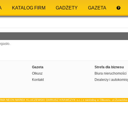
A
KATALOG FIRM
GADŻETY
GAZETA
ygasło.
Gazeta
Strefa dla biznesu
Olkusz
Biura nieruchomości
Kontakt
Dealerzy i autokomis
IRMA NEON MAREK KLUCZEWSKI DARIUSZ KRAWCZYK s.c.) z siedzibą w Olkuszu, ul.Żuradzka 15