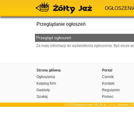
OGŁOSZENI
Przeglądanie ogłoszeń
Przegląd ogłoszeń
Za mało informacji do wyświetlenia ogłoszenia. Być może w
Strona główna
Portal
Ogłoszenia
Cennik
Katalog firm
Kontakt
Gadżety
Regulamin
Szukaj
Pomoc
© 2026Wydawnictwo NEON sp. z o.o. (dawniej: F