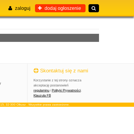
zaloguj
dodaj ogłoszenie
Skontaktuj się z nami
Korzystanie z tej strony oznacza
y
akceptację postanowień
regulaminu
i
Polityki Prywatności
.
Klauzula FB
, 32-300 Olkusz . Wszystkie prawa zastrzeżone.