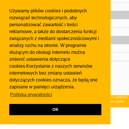
Pomoc
Używamy plików cookies i podobnych
Gazeta
rozwiązań technologicznych, aby
Olkusz
personalizować zawartość i treści
reklamowe, a także do dostarczenia funkcji
Kontakt
związanych z mediami społecznościowymi i
Strefa dla biznesu
analizy ruchu na stronie. W programie
Biura nieruchomości
służącym do obsługi internetu można
Dealerzy i autokomisy
zmienić ustawienia dotyczące
cookies.Korzystanie z naszych serwisów
Skontaktuj się z nami
internetowych bez zmiany ustawień
Korzystanie z tej strony oznacza akceptację postanowień
dotyczących cookies oznacza, że będą one
regulaminu
i
Polityki Prywatności
.
zapisane w pamięci urządzenia.
Klauzula FB
Polityka prywatności
© 2026Wydawnictwo NEON sp. z o.o. (dawniej: FIRMA NEON MAREK KLUCZEWSKI DARIUSZ
KRAWCZYK s.c.) z siedzibą w Olkuszu, ul.Żuradzka 15, 32-300 Olkusz . Wszystkie prawa
zastrzeżone.
OK