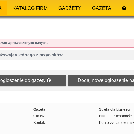
A
KATALOG FIRM
GADŻETY
GAZETA
dstawie wprowadzonych danych.
używając jednego z przycisków.
ogłoszenie do gazety
Dodaj nowe ogłoszenie na
Gazeta
Strefa dla biznesu
Olkusz
Biura nieruchomości
Kontakt
Dealerzy i autokomis