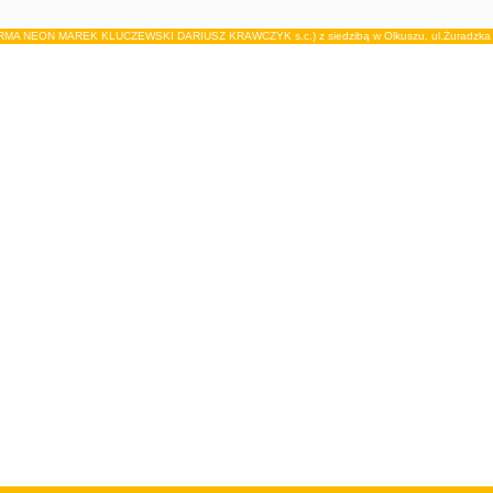
IRMA NEON MAREK KLUCZEWSKI DARIUSZ KRAWCZYK s.c.) z siedzibą w Olkuszu, ul.Żuradzka 15