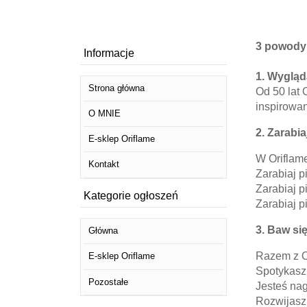
3 powody 
Informacje
1. Wygląd
Strona główna
Od 50 lat 
inspirowan
O MNIE
2. Zarabia
E-sklep Oriflame
W Oriflame
Kontakt
Zarabiaj 
Zarabiaj p
Kategorie ogłoszeń
Zarabiaj p
3. Baw si
Główna
Razem z O
E-sklep Oriflame
Spotykasz 
Pozostałe
Jesteś nag
Rozwijasz