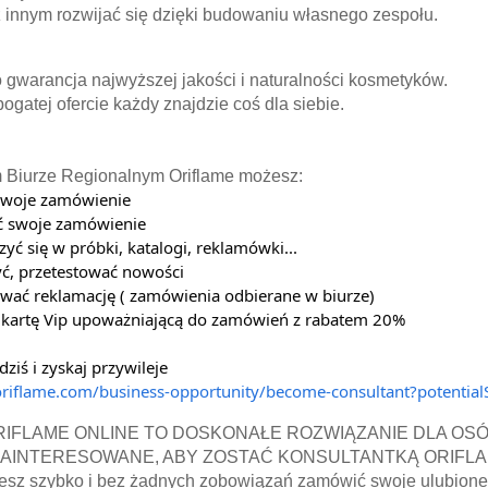
innym rozwijać się dzięki budowaniu własnego zespołu.
o gwarancja najwyższej jakości i naturalności kosmetyków.
ogatej ofercie każdy znajdzie coś dla siebie.
Biurze Regionalnym Oriflame możesz:
 swoje zamówienie
ać swoje zamówienie 
rzyć się w próbki, katalogi, reklamówki...
yć, przetestować nowości 
zować reklamację ( zamówienia odbierane w biurze) 
yć kartę Vip upoważniającą do zamówień z rabatem 20% 
dziś i zyskaj przywileje
.oriflame.com/business-opportunity/become-consultant?potenti
RIFLAME ONLINE TO DOSKONAŁE ROZWIĄZANIE DLA OSÓ
Ą ZAINTERESOWANE, ABY ZOSTAĆ KONSULTANTKĄ ORIFLA
esz szybko i bez żadnych zobowiązań zamówić swoje ulubione 