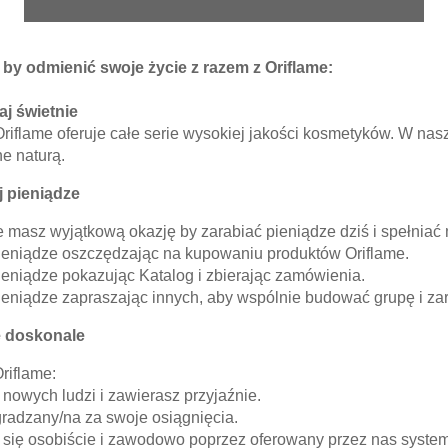
by odmienić swoje życie z razem z Oriflame:
aj świetnie
Oriflame oferuje całe serie wysokiej jakości kosmetyków. W n
e naturą.
j pieniądze
 masz wyjątkową okazję by zarabiać pieniądze dziś i spełniać 
pieniądze oszczędzając na kupowaniu produktów Oriflame.
ieniądze pokazując Katalog i zbierając zamówienia.
ieniądze zapraszając innych, aby wspólnie budować grupę i za
ę doskonale
riflame:
nowych ludzi i zawierasz przyjaźnie.
radzany/na za swoje osiągnięcia.
 się osobiście i zawodowo poprzez oferowany przez nas syste