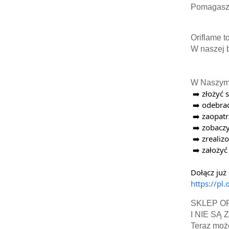
Pomagasz 
Oriflame t
W naszej b
W Naszym 
 ➡️ złożyć
 ➡️ odebr
 ➡️ zaopat
 ➡️ zobacz
 ➡️ zreali
 ➡️ założ
Dołącz już 
https://pl
SKLEP O
I NIE S
Teraz moż