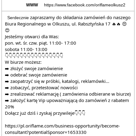
WWW
https://www.facebook.com/oriflameolkusz2
zapraszamy do składania zamówień do naszego 
Serdecznie
Biura Regionalnego w Olkuszu, ul. Rabsztyńska 17 🔥🔥 😍
😍 
Jesteśmy otwarci dla Was:
pon. wt. śr. czw. piąt. 11:00- 17:00
sobota 11:00- 13:00 
👇👇👇👇👇👇👇👇👇👇👇👇👇👇👇👇 
W biurze możesz: 
➡️ złożyć swoje zamówienie 
➡️ odebrać swoje zamówienie 
➡️ zaopatrzyć się w próbki, katalogi, reklamówki... 
➡️ zobaczyć, przetestować nowości 
➡️ zrealizować reklamację ( zamówienia odbierane w biurze) 
➡️ założyć kartę Vip upoważniającą do zamówień z rabatem 
20% 
Dołącz już dziś i zyskaj przywileje👇👇👇 
https://pl.oriflame.com/business-opportunity/become-
consultant?potentialSponsor=1653330