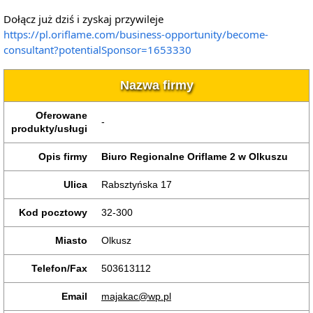
Dołącz już dziś i zyskaj przywileje
https://pl.oriflame.com/business-opportunity/become-
consultant?potentialSponsor=1653330
Nazwa firmy
Oferowane
-
produkty/usługi
Opis firmy
Biuro Regionalne Oriflame 2 w Olkuszu
Ulica
Rabsztyńska 17
Kod pocztowy
32-300
Miasto
Olkusz
Telefon/Fax
503613112
Email
majakac@wp.pl