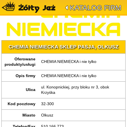
KATALOG FIRM
CHEMIA NIEMIECKA SKLEP PASJA, OLKUSZ
Oferowane
CHEMIA NIEMIECKA i nie tylko
produkty/usługi
Opis firmy
CHEMIA NIEMIECKA i nie tylko
ul. Konopnickiej, przy bloku nr 3, obok
Ulica
Krzyśka
Kod pocztowy
32-300
Miasto
Olkusz
Telefon/Fax
510 166 773