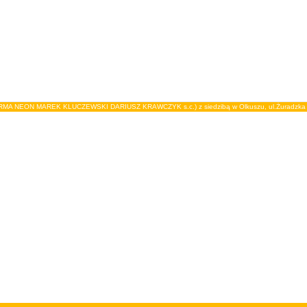
IRMA NEON MAREK KLUCZEWSKI DARIUSZ KRAWCZYK s.c.) z siedzibą w Olkuszu, ul.Żuradzka 15