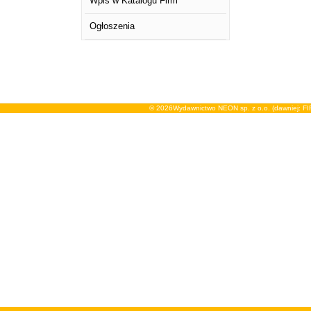
Wpis w Katalogu Firm
Ogłoszenia
© 2026Wydawnictwo NEON sp. z o.o. (dawniej: F