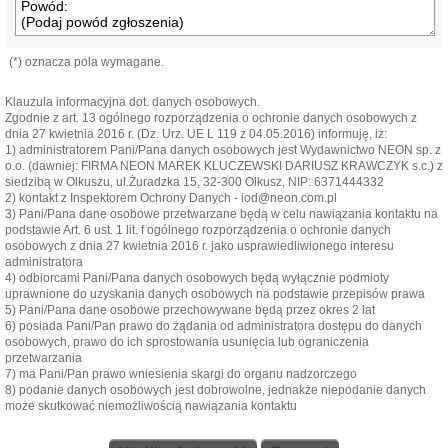
(*) oznacza pola wymagane.
Klauzula informacyjna dot. danych osobowych.
Zgodnie z art. 13 ogólnego rozporządzenia o ochronie danych osobowych z
dnia 27 kwietnia 2016 r. (Dz. Urz. UE L 119 z 04.05.2016) informuję, iż:
1) administratorem Pani/Pana danych osobowych jest Wydawnictwo NEON sp. z
o.o. (dawniej: FIRMA NEON MAREK KLUCZEWSKI DARIUSZ KRAWCZYK s.c.) z
siedzibą w Olkuszu, ul.Żuradzka 15, 32-300 Olkusz, NIP: 6371444332
2) kontakt z Inspektorem Ochrony Danych - iod@neon.com.pl
3) Pani/Pana dane osobowe przetwarzane będą w celu nawiązania kontaktu na
podstawie Art. 6 ust. 1 lit. f ogólnego rozporządzenia o ochronie danych
osobowych z dnia 27 kwietnia 2016 r. jako usprawiedliwionego interesu
administratora
4) odbiorcami Pani/Pana danych osobowych będą wyłącznie podmioty
uprawnione do uzyskania danych osobowych na podstawie przepisów prawa
5) Pani/Pana dane osobowe przechowywane będą przez okres 2 lat
6) posiada Pani/Pan prawo do żądania od administratora dostępu do danych
osobowych, prawo do ich sprostowania usunięcia lub ograniczenia
przetwarzania
7) ma Pani/Pan prawo wniesienia skargi do organu nadzorczego
8) podanie danych osobowych jest dobrowolne, jednakże niepodanie danych
może skutkować niemożliwością nawiązania kontaktu