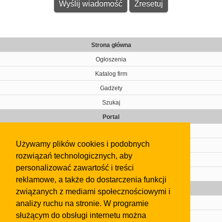
Strona główna
Ogłoszenia
Katalog firm
Gadżety
Szukaj
Portal
Cennik
Używamy plików cookies i podobnych
Kontakt
rozwiązań technologicznych, aby
Regulamin
personalizować zawartość i treści
Pomoc
reklamowe, a także do dostarczenia funkcji
Gazeta
związanych z mediami społecznościowymi i
analizy ruchu na stronie. W programie
Olkusz
służącym do obsługi internetu można
Kontakt