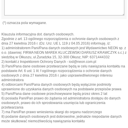
(*) oznacza pola wymagane.
Klauzula informacyjna dot. danych osobowych.
Zgodnie z art. 13 ogólnego rozporządzenia o ochronie danych osobowych z
dnia 27 kwietnia 2016 r. (Dz. Urz. UE L 119 z 04.05.2016) informuję, iż:
1) administratorem Pani/Pana danych osobowych jest Wydawnictwo NEON sp. z
o.o. (dawniej: FIRMA NEON MAREK KLUCZEWSKI DARIUSZ KRAWCZYK s.c.) z
siedzibą w Olkuszu, ul.Żuradzka 15, 32-300 Olkusz, NIP: 6371444332
2) kontakt z Inspektorem Ochrony Danych - iod@neon.com.pl
3) Pani/Pana dane osobowe przetwarzane będą w celu nawiązania kontaktu na
podstawie Art. 6 ust. 1 lit. f ogólnego rozporządzenia o ochronie danych
osobowych z dnia 27 kwietnia 2016 r. jako usprawiedliwionego interesu
administratora
4) odbiorcami Pani/Pana danych osobowych będą wyłącznie podmioty
uprawnione do uzyskania danych osobowych na podstawie przepisów prawa
5) Pani/Pana dane osobowe przechowywane będą przez okres 2 lat
6) posiada Pani/Pan prawo do żądania od administratora dostępu do danych
osobowych, prawo do ich sprostowania usunięcia lub ograniczenia
przetwarzania
7) ma Pani/Pan prawo wniesienia skargi do organu nadzorczego
8) podanie danych osobowych jest dobrowolne, jednakże niepodanie danych
może skutkować niemożliwością nawiązania kontaktu