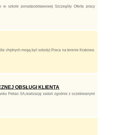
o w szkole ponadpodstawowej Szczegóły Oferta pracy
(dla chętnych mogą być soboty).Praca na terenie Krakowa.
CZNEJ OBSŁUGI KLIENTA
Banku Pekao SA,realizację zadań zgodnie z oczekiwanymi