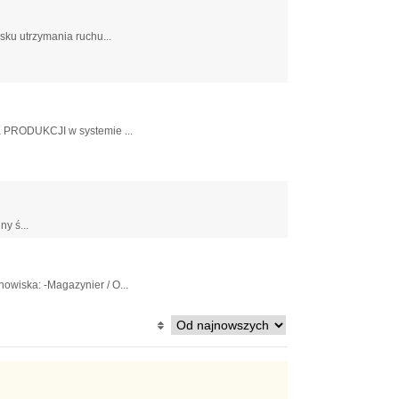
u utrzymania ruchu...
 PRODUKCJI w systemie ...
y ś...
wiska: -Magazynier / O...