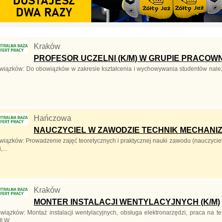
Kraków
PROFESOR UCZELNI (K/M) W GRUPIE PRAC
wiązków: Do obowiązków w zakresie kształcenia i wychowywania studentów należ
Hańczowa
NAUCZYCIEL W ZAWODZIE TECHNIK MECHANIZA
wiązków: Prowadzenie zajęć teoretycznych i praktycznej nauki zawodu (nauczycie
,...
Kraków
MONTER INSTALACJI WENTYLACYJNYCH (K/M)
wiązków: Montaż instalacji wentylacyjnych, obsługa elektronarzędzi, praca na 
 W...