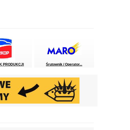
K PRODUKCJI
Śrutownik / Operator...