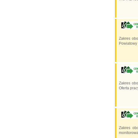
Zakres ob
Powiatowy 
Zakres obo
Oferta pra
Zakres ob
monitorowan