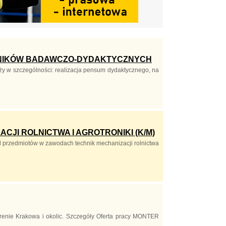
OWNIKÓW BADAWCZO-DYDAKTYCZNYCH
y w szczególności: realizacja pensum dydaktycznego, na
CJI ROLNICTWA I AGROTRONIKI (K/M)
l przedmiotów w zawodach technik mechanizacji rolnictwa
terenie Krakowa i okolic. Szczegóły Oferta pracy MONTER