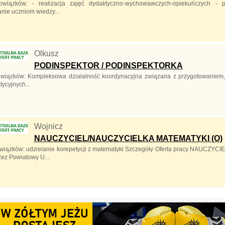
owiązków: - realizacja zajęć dydaktyczno-wychowawczych-opiekuńczych - 
nie uczniom wiedzy...
Olkusz
PODINSPEKTOR / PODINSPEKTORKA
wiązków: Kompleksowa działalność koordynacyjna związana z przygotowaniem, 
tycyjnych...
Wojnicz
NAUCZYCIEL/NAUCZYCIELKA MATEMATYKI (O)
wiązków: udzielanie korepetycji z matematyki Szczegóły Oferta pracy NAUCZ
ez Powiatowy U...