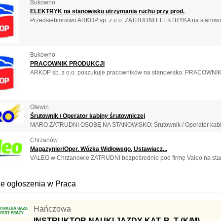
Bukowno
ELEKTRYK na stanowisku utrzymania ruchu przy prod.
Przedsiebiorstwo ARKOP sp. z o.o. ZATRUDNI ELEKTRYKA na stanowisk
Bukowno
PRACOWNIK PRODUKCJI
ARKOP sp. z o.o. poszukuje pracowników na stanowisko: PRACOWNIK
Olewin
Śrutownik / Operator kabiny śrutowniczej
MARO ZATRUDNI OSOBĘ NA STANOWISKO: Śrutownik / Operator kabin
Chrzanów
Magazynier/Oper. Wózka Widłowego, Ustawiacz...
VALEO w Chrzanowie ZATRUDNI bezpośrednio pod firmę Valeo na stano
e ogłoszenia w Praca
Hańczowa
INSTRUKTOR NAUKI JAZDY KAT. B, T (K/M)