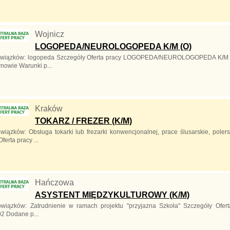
Wojnicz
LOGOPEDA/NEUROLOGOPEDA K/M (O)
owiązków: logopeda Szczegóły Oferta pracy LOGOPEDA/NEUROLOGOPEDA K/M (
nowie Warunki p...
Kraków
TOKARZ / FREZER (K/M)
wiązków: Obsługa tokarki lub frezarki konwencjonalnej, prace ślusarskie, pole
ferta pracy ...
Hańczowa
ASYSTENT MIĘDZYKULTUROWY (K/M)
owiązków: Zatrudnienie w ramach projektu "przyjazna Szkoła" Szczegóły 
02 Dodane p...