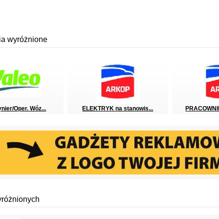
ia wyróżnione
nier/Oper. Wóz...
ELEKTRYK na stanowis...
PRACOWNI
yróżnionych