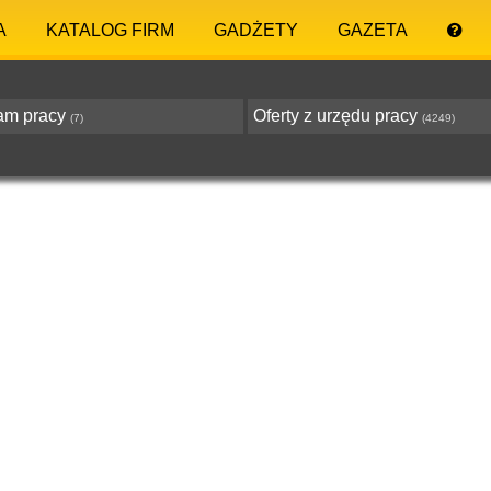
A
KATALOG FIRM
GADŻETY
GAZETA
am pracy
Oferty z urzędu pracy
(7)
(4249)