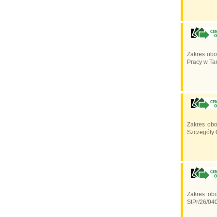
Zakres ob
Pracy w Tar
Zakres obo
Szczegóły O
Zakres ob
StPr/26/04