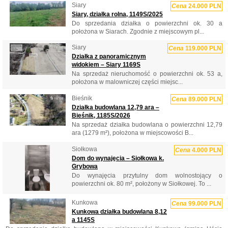
Siary
Cena
24.000 PLN
Siary, działka rolna, 1149S/2025
Do sprzedania działka o powierzchni ok. 30 a
położona w Siarach. Zgodnie z miejscowym pl...
Siary
Cena
119.000 PLN
Działka z panoramicznym
widokiem – Siary 1169S
Na sprzedaż nieruchomość o powierzchni ok. 53 a,
położona w malowniczej części miejsc...
Bieśnik
Cena
89.000 PLN
Działka budowlana 12,79 ara –
Bieśnik, 1185S/2026
Na sprzedaż działka budowlana o powierzchni 12,79
ara (1279 m²), położona w miejscowości B...
Siołkowa
Cena
4.000 PLN
Dom do wynajęcia – Siołkowa k.
Grybowa
Do wynajęcia przytulny dom wolnostojący o
powierzchni ok. 80 m², położony w Siołkowej. To ...
Kunkowa
Cena
99.000 PLN
Kunkowa działka budowlana 8,12
a 1145S