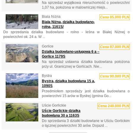
Na sprzedaż wyjątkowa nieruchomość o powierzchni
1,07 ha, położona w malowniczej miejs...
Biała Niżna
Cena
85.000 PLN
Biała Niżna, działka budowlano-
rolna, 1161S/
Do sprzedania działka budowlano - rolno - leśna w Białej Niżnej o
powierzchni ok. 24 a. W ...
Gorlice
Cena
87.000 PLN
Działka budowlano-usługowa 6 a –
Gorlice 1179S
Na sprzedaż ustawna działka budowlana położona
przy ul. Granicznej w Gorlicach. Nie...
Bystra
Cena
90.000 PLN
Bystra, działka budowlana 15 a,
1090S
Przedmiotem sprzedaży jest działka budowlana o
powierzchni 15 arów w Bystrej (gmina Go...
Uście Gorlickie
Cena
240.000 PLN
Uście Gorlickie działka
budowlana 30 a 1163S
Do sprzedania 3 działki budowlane w Uściu Gorlickim
o łącznej powierzchni 30 arów. Dojazd ...