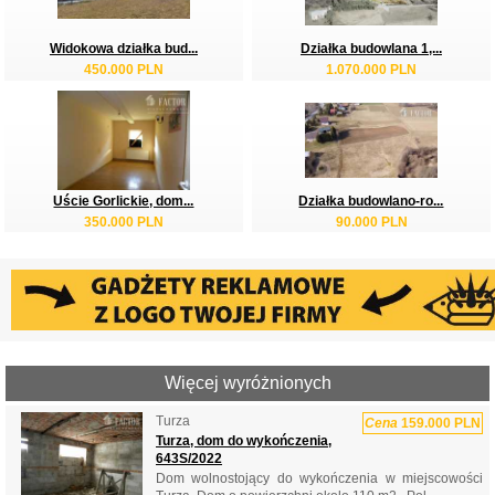
Widokowa działka bud...
Działka budowlana 1,...
450.000 PLN
1.070.000 PLN
Uście Gorlickie, dom...
Działka budowlano-ro...
350.000 PLN
90.000 PLN
Więcej wyróżnionych
Turza
Cena
159.000 PLN
Turza, dom do wykończenia,
643S/2022
Dom wolnostojący do wykończenia w miejscowości