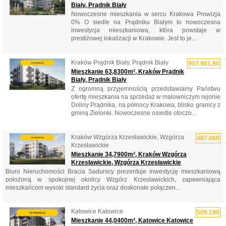
Biały, Prądnik Biały
Nowoczesne mieszkania w sercu Krakowa Prowizja
0% O siedle na Prądniku Białym to nowoczesna
inwestycja mieszkaniowa, która powstaje w
prestiżowej lokalizacji w Krakowie. Jest to je...
Kraków Prądnik Biały, Prądnik Biały
907.981,80
Mieszkanie 63,8300m², Kraków Prądnik
Biały, Prądnik Biały
Z ogromną przyjemnością przedstawiamy Państwu
ofertę mieszkania na sprzedaż w malowniczym rejonie
Doliny Prądnika, na północy Krakowa, blisko granicy z
gminą Zielonki. Nowoczesne osiedle otoczo...
Kraków Wzgórza Krzesławickie, Wzgórza
487.060
Krzesławickie
Mieszkanie 34,7900m², Kraków Wzgórza
Krzesławickie, Wzgórza Krzesławickie
Biuro Nieruchomości Bracia Sadurscy prezentuje inwestycję mieszkaniową
położoną w spokojnej okolicy Wzgórz Krzesławickich, zapewniająca
mieszkańcom wysoki standard życia oraz doskonałe połączen...
Katowice Katowice
509.190
Mieszkanie 44,0400m², Katowice Katowice