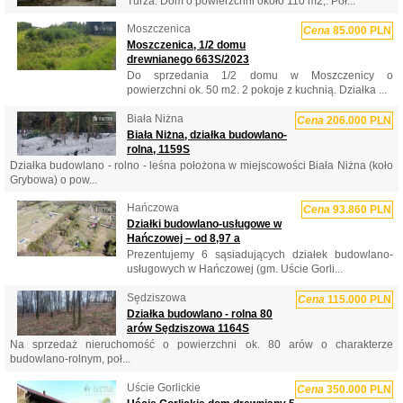
Turza. Dom o powierzchni około 110 m2,. Poł...
Moszczenica
Cena
85.000 PLN
Moszczenica, 1/2 domu
drewnianego 663S/2023
Do sprzedania 1/2 domu w Moszczenicy o
powierzchni ok. 50 m2. 2 pokoje z kuchnią. Działka ...
Biała Niżna
Cena
206.000 PLN
Biała Niżna, działka budowlano-
rolna, 1159S
Działka budowlano - rolno - leśna położona w miejscowości Biała Niżna (koło
Grybowa) o pow...
Hańczowa
Cena
93.860 PLN
Działki budowlano-usługowe w
Hańczowej – od 8,97 a
Prezentujemy 6 sąsiadujących działek budowlano-
usługowych w Hańczowej (gm. Uście Gorli...
Sędziszowa
Cena
115.000 PLN
Działka budowlano - rolna 80
arów Sędziszowa 1164S
Na sprzedaż nieruchomość o powierzchni ok. 80 arów o charakterze
budowlano-rolnym, poł...
Uście Gorlickie
Cena
350.000 PLN