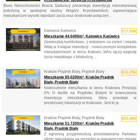
Krzesławickie, Wzgórza Krzesławickie
Biuro Nieruchomości Bracia Sadurscy prezentuje inwestycję mieszkaniową
położoną w spokojnej okolicy Wzgórz Krzesławickich, zapewniająca
mieszkańcom wysoki standard życia oraz doskonałe połączen...
Katowice Katowice
517.998
Mieszkanie 44,0400m², Katowice Katowice
Zamieszkaj komfortowo, z widokiem na zieleń i miasto
Witaj w II etapie inwestycji - nowoczesnym kompleksie
mieszkaniowym w sercu Katowic, który łączy wygodę
życia miejskiego z bliskością ...
Kraków Prądnik Biały, Prądnik Biały
832.256
Mieszkanie 65,0200m², Kraków Prądnik
Biały, Prądnik Biały
Nowoczesne mieszkania w sercu Krakowa Prowizja
0% O siedle na Prądniku Białym to nowoczesna
inwestycja mieszkaniowa, która powstaje w
prestiżowej lokalizacji w Krakowie. Jest to je...
Kraków Prądnik Biały, Prądnik Biały
855.966
Mieszkanie 51,7200m², Kraków Prądnik
Biały, Prądnik Biały
Z ogromną przyjemnością przedstawiamy Państwu
ofertę mieszkania na sprzedaż w malowniczym rejonie