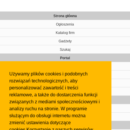
Strona główna
Ogłoszenia
Katalog firm
Gadżety
Szukaj
Portal
Cennik
Używamy plików cookies i podobnych
Kontakt
rozwiązań technologicznych, aby
Regulamin
personalizować zawartość i treści
Pomoc
reklamowe, a także do dostarczenia funkcji
Gazeta
związanych z mediami społecznościowymi i
analizy ruchu na stronie. W programie
Olkusz
służącym do obsługi internetu można
Kontakt
zmienić ustawienia dotyczące
Strefa dla biznesu
cookies.Korzystanie z naszych serwisów