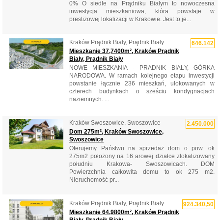
0% O siedle na Prądniku Białym to nowoczesna
inwestycja mieszkaniowa, która powstaje w
prestiżowej lokalizacji w Krakowie. Jest to je...
Kraków Prądnik Biały, Prądnik Biały
646.142
Mieszkanie 37,7400m², Kraków Prądnik
Biały, Prądnik Biały
NOWE MIESZKANIA - PRĄDNIK BIAŁY, GÓRKA
NARODOWA. W ramach kolejnego etapu inwestycji
powstanie łącznie 236 mieszkań, ulokowanych w
czterech budynkach o sześciu kondygnacjach
naziemnych. ...
Kraków Swoszowice, Swoszowice
2.450.000
Dom 275m², Kraków Swoszowice,
Swoszowice
Oferujemy Państwu na sprzedaż dom o pow. ok
275m2 położony na 16 arowej działce zlokalizowany
południu Krakowa- Swoszowicach. DOM
Powierzchnia całkowita domu to ok 275 m2.
Nieruchomość pr...
Kraków Prądnik Biały, Prądnik Biały
924.340,50
Mieszkanie 64,9800m², Kraków Prądnik
Biały, Prądnik Biały