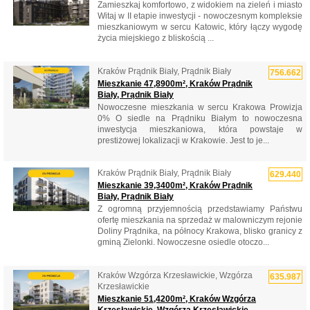
Zamieszkaj komfortowo, z widokiem na zieleń i miasto
Witaj w II etapie inwestycji - nowoczesnym kompleksie
mieszkaniowym w sercu Katowic, który łączy wygodę
życia miejskiego z bliskością ...
Kraków Prądnik Biały, Prądnik Biały
756.662
Mieszkanie 47,8900m², Kraków Prądnik
Biały, Prądnik Biały
Nowoczesne mieszkania w sercu Krakowa Prowizja
0% O siedle na Prądniku Białym to nowoczesna
inwestycja mieszkaniowa, która powstaje w
prestiżowej lokalizacji w Krakowie. Jest to je...
Kraków Prądnik Biały, Prądnik Biały
629.440
Mieszkanie 39,3400m², Kraków Prądnik
Biały, Prądnik Biały
Z ogromną przyjemnością przedstawiamy Państwu
ofertę mieszkania na sprzedaż w malowniczym rejonie
Doliny Prądnika, na północy Krakowa, blisko granicy z
gminą Zielonki. Nowoczesne osiedle otoczo...
Kraków Wzgórza Krzesławickie, Wzgórza
635.987
Krzesławickie
Mieszkanie 51,4200m², Kraków Wzgórza