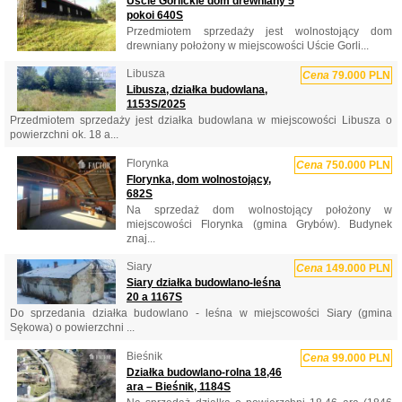
Uście Gorlickie dom drewniany 5
pokoi 640S
Przedmiotem sprzedaży jest wolnostojący dom
drewniany położony w miejscowości Uście Gorli...
Libusza
Cena
79.000 PLN
Libusza, działka budowlana,
1153S/2025
Przedmiotem sprzedaży jest działka budowlana w miejscowości Libusza o
powierzchni ok. 18 a...
Florynka
Cena
750.000 PLN
Florynka, dom wolnostojący,
682S
Na sprzedaż dom wolnostojący położony w
miejscowości Florynka (gmina Grybów). Budynek
znaj...
Siary
Cena
149.000 PLN
Siary działka budowlano-leśna
20 a 1167S
Do sprzedania działka budowlano - leśna w miejscowości Siary (gmina
Sękowa) o powierzchni ...
Bieśnik
Cena
99.000 PLN
Działka budowlano-rolna 18,46
ara – Bieśnik, 1184S