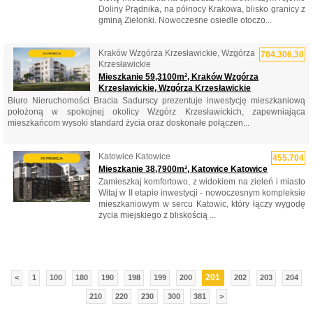
Doliny Prądnika, na północy Krakowa, blisko granicy z
gminą Zielonki. Nowoczesne osiedle otoczo...
Kraków Wzgórza Krzesławickie, Wzgórza
704.306,30
Krzesławickie
Mieszkanie 59,3100m², Kraków Wzgórza
Krzesławickie, Wzgórza Krzesławickie
Biuro Nieruchomości Bracia Sadurscy prezentuje inwestycję mieszkaniową
położoną w spokojnej okolicy Wzgórz Krzesławickich, zapewniająca
mieszkańcom wysoki standard życia oraz doskonałe połączen...
Katowice Katowice
455.704
Mieszkanie 38,7900m², Katowice Katowice
Zamieszkaj komfortowo, z widokiem na zieleń i miasto
Witaj w II etapie inwestycji - nowoczesnym kompleksie
mieszkaniowym w sercu Katowic, który łączy wygodę
życia miejskiego z bliskością ...
201
<
1
100
180
190
198
199
200
202
203
204
210
220
230
300
381
>