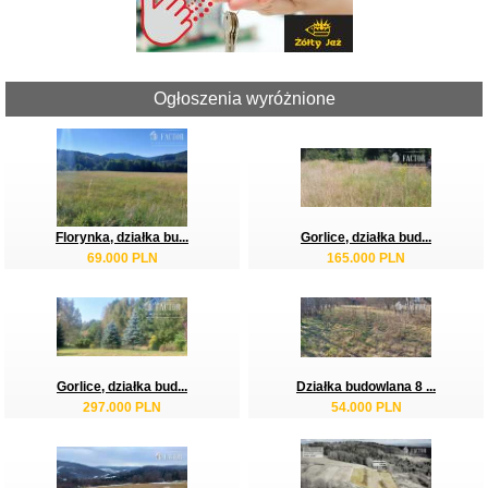
Ogłoszenia wyróżnione
Florynka, działka bu...
Gorlice, działka bud...
69.000 PLN
165.000 PLN
Gorlice, działka bud...
Działka budowlana 8 ...
297.000 PLN
54.000 PLN