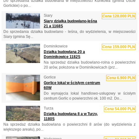
Do sprzedania działka budowlana w miejscowości Kunkowa (gmina Uście
Gorlickie) o po...
Siary
Cena
128.000 PLN
Siary działka budowlano-leśna
21 a 1168S
Do sprzedania działka budowlano - leśna, do wydzielenia, w miejscowości
Siary (gmina Sę...
Dominikowice
Cena
159.000 PLN
Działka budowlana 20 a
Dominikowice 1182S
Na sprzedaż działka budowlano-rolna o powierzchni
20 arów, położona w Dominikowicach (prz...
Gorlice
Cena
6.900 PLN
Gorlice lokal w ścisłym centrum
60W
Do wynajęcia lokal handlowo-usługowy w ścisłym
centrum Gorlic o powierzchni ok. 100 m2. Do...
Turza
Cena
54.000 PLN
Działka budowlana 8 a w Turzy,
1180S
Na sprzedaż działka budowlana o powierzchni 8 arów (do wydzielenia z
większego areału), po...