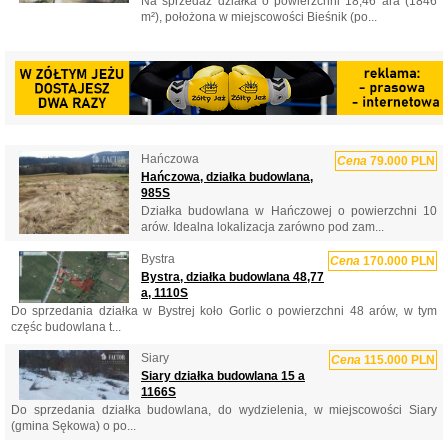
Na sprzedaż działka o powierzchni 18,46 ara (1846
m²), położona w miejscowości Bieśnik (po...
Hańczowa
Cena
79.000 PLN
Hańczowa, działka budowlana,
985S
Działka budowlana w Hańczowej o powierzchni 10
arów. Idealna lokalizacja zarówno pod zam...
Bystra
Cena
170.000 PLN
Bystra, działka budowlana 48,77
a, 1110S
Do sprzedania działka w Bystrej koło Gorlic o powierzchni 48 arów, w tym
częśc budowlana t...
Siary
Cena
115.000 PLN
Siary działka budowlana 15 a
1166S
Do sprzedania działka budowlana, do wydzielenia, w miejscowości Siary
(gmina Sękowa) o po...