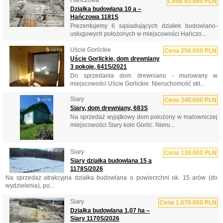
Hańczowa
Cena
93.860 PLN
Działka budowlana 10 a –
Hańczowa 1181S
Prezentujemy 6 sąsiadujących działek budowlano-
usługowych położonych w miejscowości Hańczo...
Uście Gorlickie
Cena
250.000 PLN
Uście Gorlickie, dom drewniany
3 pokoje, 641S/2021
Do sprzedania dom drewniano - murowany w
miejscowości Uście Gorlickie. Nieruchomość skł...
Siary
Cena
340.000 PLN
Siary, dom drewniany, 683S
Na sprzedaż wyjątkowy dom położony w malowniczej
miejscowości Siary koło Gorlic. Nieru...
Siary
Cena
139.000 PLN
Siary działka budowlana 15 a
1178S/2026
Na sprzedaż atrakcyjna działka budowlana o powierzchni ok. 15 arów (do
wydzielenia), po...
Siary
Cena
1.070.000 PLN
Działka budowlana 1,07 ha –
Siary 1170S/2026