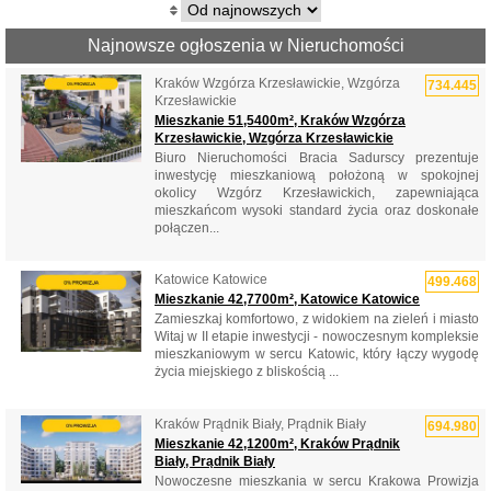
Najnowsze ogłoszenia w Nieruchomości
Kraków Wzgórza Krzesławickie, Wzgórza
734.445
Krzesławickie
Mieszkanie 51,5400m², Kraków Wzgórza
Krzesławickie, Wzgórza Krzesławickie
Biuro Nieruchomości Bracia Sadurscy prezentuje
inwestycję mieszkaniową położoną w spokojnej
okolicy Wzgórz Krzesławickich, zapewniająca
mieszkańcom wysoki standard życia oraz doskonałe
połączen...
Katowice Katowice
499.468
Mieszkanie 42,7700m², Katowice Katowice
Zamieszkaj komfortowo, z widokiem na zieleń i miasto
Witaj w II etapie inwestycji - nowoczesnym kompleksie
mieszkaniowym w sercu Katowic, który łączy wygodę
życia miejskiego z bliskością ...
Kraków Prądnik Biały, Prądnik Biały
694.980
Mieszkanie 42,1200m², Kraków Prądnik
Biały, Prądnik Biały
Nowoczesne mieszkania w sercu Krakowa Prowizja