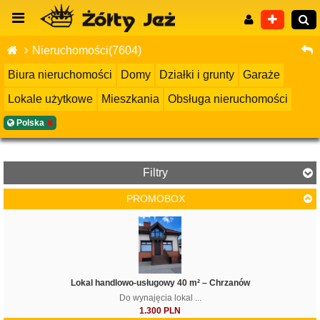
Nieruchomości(7604)
Biura nieruchomości
Domy
Działki i grunty
Garaże
Lokale użytkowe
Mieszkania
Obsługa nieruchomości
Wyszukiwanie zaawansowane
Polska
Filtry
PROMOBOX
Cena
Lokal handlowo-usługowy 40 m² – Chrzanów
Do wynajęcia lokal ...
1.300 PLN
Filtruj