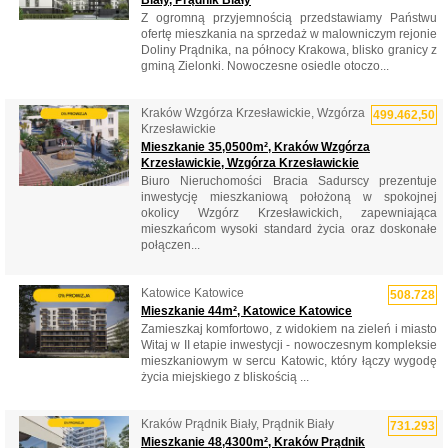
Z ogromną przyjemnością przedstawiamy Państwu
ofertę mieszkania na sprzedaż w malowniczym rejonie
Doliny Prądnika, na północy Krakowa, blisko granicy z
gminą Zielonki. Nowoczesne osiedle otoczo...
Kraków Wzgórza Krzesławickie, Wzgórza
499.462,50
Krzesławickie
Mieszkanie 35,0500m², Kraków Wzgórza
Krzesławickie, Wzgórza Krzesławickie
Biuro Nieruchomości Bracia Sadurscy prezentuje
inwestycję mieszkaniową położoną w spokojnej
okolicy Wzgórz Krzesławickich, zapewniająca
mieszkańcom wysoki standard życia oraz doskonałe
połączen...
Katowice Katowice
508.728
Mieszkanie 44m², Katowice Katowice
Zamieszkaj komfortowo, z widokiem na zieleń i miasto
Witaj w II etapie inwestycji - nowoczesnym kompleksie
mieszkaniowym w sercu Katowic, który łączy wygodę
życia miejskiego z bliskością ...
Kraków Prądnik Biały, Prądnik Biały
731.293
Mieszkanie 48,4300m², Kraków Prądnik