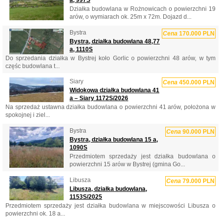
a, 997S
Działka budowlana w Rożnowicach o powierzchni 19
arów, o wymiarach ok. 25m x 72m. Dojazd d...
Bystra
Cena
170.000 PLN
Bystra, działka budowlana 48,77
a, 1110S
Do sprzedania działka w Bystrej koło Gorlic o powierzchni 48 arów, w tym
częśc budowlana t...
Siary
Cena
450.000 PLN
Widokowa działka budowlana 41
a – Siary 1172S/2026
Na sprzedaż ustawna działka budowlana o powierzchni 41 arów, położona w
spokojnej i ziel...
Bystra
Cena
90.000 PLN
Bystra, działka budowlana 15 a,
1090S
Przedmiotem sprzedaży jest działka budowlana o
powierzchni 15 arów w Bystrej (gmina Go...
Libusza
Cena
79.000 PLN
Libusza, działka budowlana,
1153S/2025
Przedmiotem sprzedaży jest działka budowlana w miejscowości Libusza o
powierzchni ok. 18 a...