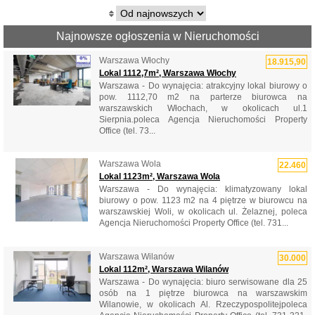
Najnowsze ogłoszenia w Nieruchomości
Warszawa Włochy
18.915,90
Lokal 1112,7m², Warszawa Włochy
Warszawa - Do wynajęcia: atrakcyjny lokal biurowy o
pow. 1112,70 m2 na parterze biurowca na
warszawskich Włochach, w okolicach ul.1
Sierpnia.poleca Agencja Nieruchomości Property
Office (tel. 73...
Warszawa Wola
22.460
Lokal 1123m², Warszawa Wola
Warszawa - Do wynajęcia: klimatyzowany lokal
biurowy o pow. 1123 m2 na 4 piętrze w biurowcu na
warszawskiej Woli, w okolicach ul. Żelaznej, poleca
Agencja Nieruchomości Property Office (tel. 731...
Warszawa Wilanów
30.000
Lokal 112m², Warszawa Wilanów
Warszawa - Do wynajęcia: biuro serwisowane dla 25
osób na 1 piętrze biurowca na warszawskim
Wilanowie, w okolicach Al. Rzeczypospolitejpoleca