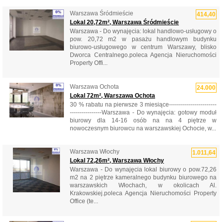
Warszawa Śródmieście
414,40
Lokal 20,72m², Warszawa Śródmieście
Warszawa - Do wynajęcia: lokal handlowo-usługowy o
pow. 20,72 m2 w pasażu handlowym budynku
biurowo-usługowego w centrum Warszawy, blisko
Dworca Centralnego.poleca Agencja Nieruchomości
Property Offi...
Warszawa Ochota
24.000
Lokal 72m², Warszawa Ochota
30 % rabatu na pierwsze 3 miesiące------------------------
----------------Warszawa - Do wynajęcia: gotowy moduł
biurowy dla 14-16 osób na na 4 piętrze w
nowoczesnym biurowcu na warszawskiej Ochocie, w...
Warszawa Włochy
1.011,64
Lokal 72,26m², Warszawa Włochy
Warszawa - Do wynajęcia lokal biurowy o pow.72,26
m2 na 2 piętrze kameralnego budynku biurowego na
warszawskich Włochach, w okolicach Al.
Krakowskiej.poleca Agencja Nieruchomości Property
Office (te...