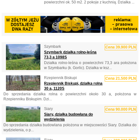
powierzchni ok. 50 m2. 2 pokoje z kuchnią. Działka ...
Szymbark
Cena
39.900 PLN
Szymbark działka rolno-leśna
73,3 a 1098S
Działka rolno-leśna o powierzchni 73,3 ara położona
w Szymbarku (k. Gorlic). Działka w ksz...
Rzepiennik Biskupi
Cena
21.500 PLN
Rzepiennik Biskupi, działka rolna
30 a, 1120S
Do sprzedania działka rolna o powierzchni około 30 a, położona w
Rzepienniku Biskupim. Dzi...
Siary
Cena
90.000 PLN
Siary, działka budowlana do
wydzielenia
Do sprzedania działka budowlana położona w miejscowości Siary. Działka do
wydzielenia, o p...
Siary