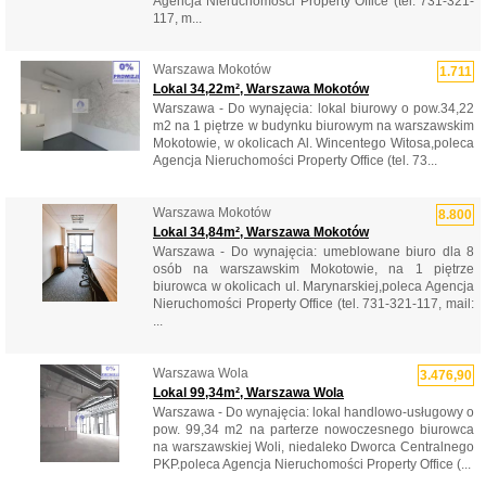
Agencja Nieruchomości Property Office (tel. 731-321-
117, m...
Warszawa Mokotów
1.711
Lokal 34,22m², Warszawa Mokotów
Warszawa - Do wynajęcia: lokal biurowy o pow.34,22
m2 na 1 piętrze w budynku biurowym na warszawskim
Mokotowie, w okolicach Al. Wincentego Witosa,poleca
Agencja Nieruchomości Property Office (tel. 73...
Warszawa Mokotów
8.800
Lokal 34,84m², Warszawa Mokotów
Warszawa - Do wynajęcia: umeblowane biuro dla 8
osób na warszawskim Mokotowie, na 1 piętrze
biurowca w okolicach ul. Marynarskiej,poleca Agencja
Nieruchomości Property Office (tel. 731-321-117, mail:
...
Warszawa Wola
3.476,90
Lokal 99,34m², Warszawa Wola
Warszawa - Do wynajęcia: lokal handlowo-usługowy o
pow. 99,34 m2 na parterze nowoczesnego biurowca
na warszawskiej Woli, niedaleko Dworca Centralnego
PKP.poleca Agencja Nieruchomości Property Office (...