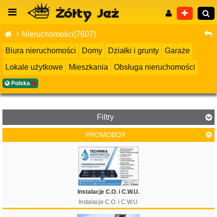
Nieruchomości(7607)
Biura nieruchomości
Domy
Działki i grunty
Garaże
Lokale użytkowe
Mieszkania
Obsługa nieruchomości
Wyszukiwanie zaawansowane
Polska
Filtry
PROMOBOX
Cena
Instalacje C.O. i C.W.U.
Instalacje C.O. i C.W.U.
Filtruj