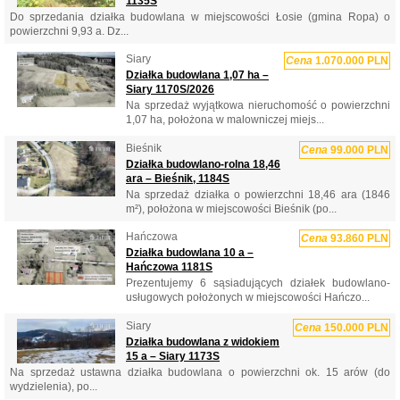
1135S
Do sprzedania działka budowlana w miejscowości Łosie (gmina Ropa) o
powierzchni 9,93 a. Dz...
Siary
Cena
1.070.000 PLN
Działka budowlana 1,07 ha –
Siary 1170S/2026
Na sprzedaż wyjątkowa nieruchomość o powierzchni
1,07 ha, położona w malowniczej miejs...
Bieśnik
Cena
99.000 PLN
Działka budowlano-rolna 18,46
ara – Bieśnik, 1184S
Na sprzedaż działka o powierzchni 18,46 ara (1846
m²), położona w miejscowości Bieśnik (po...
Hańczowa
Cena
93.860 PLN
Działka budowlana 10 a –
Hańczowa 1181S
Prezentujemy 6 sąsiadujących działek budowlano-
usługowych położonych w miejscowości Hańczo...
Siary
Cena
150.000 PLN
Działka budowlana z widokiem
15 a – Siary 1173S
Na sprzedaż ustawna działka budowlana o powierzchni ok. 15 arów (do
wydzielenia), po...