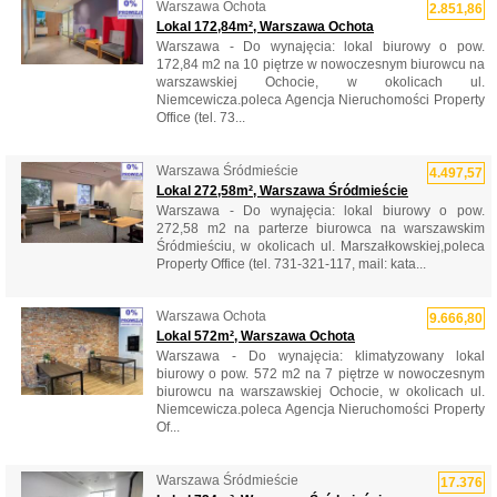
Warszawa Ochota
2.851,86
Lokal 172,84m², Warszawa Ochota
Warszawa - Do wynajęcia: lokal biurowy o pow.
172,84 m2 na 10 piętrze w nowoczesnym biurowcu na
warszawskiej Ochocie, w okolicach ul.
Niemcewicza.poleca Agencja Nieruchomości Property
Office (tel. 73...
Warszawa Śródmieście
4.497,57
Lokal 272,58m², Warszawa Śródmieście
Warszawa - Do wynajęcia: lokal biurowy o pow.
272,58 m2 na parterze biurowca na warszawskim
Śródmieściu, w okolicach ul. Marszałkowskiej,poleca
Property Office (tel. 731-321-117, mail: kata...
Warszawa Ochota
9.666,80
Lokal 572m², Warszawa Ochota
Warszawa - Do wynajęcia: klimatyzowany lokal
biurowy o pow. 572 m2 na 7 piętrze w nowoczesnym
biurowcu na warszawskiej Ochocie, w okolicach ul.
Niemcewicza.poleca Agencja Nieruchomości Property
Of...
Warszawa Śródmieście
17.376