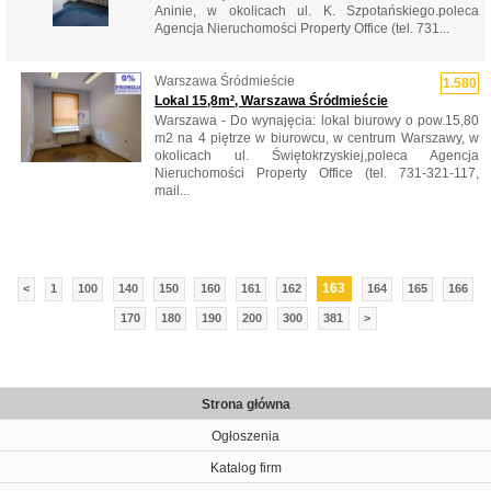
Aninie, w okolicach ul. K. Szpotańskiego.poleca
Agencja Nieruchomości Property Office (tel. 731...
Warszawa Śródmieście
1.580
Lokal 15,8m², Warszawa Śródmieście
Warszawa - Do wynajęcia: lokal biurowy o pow.15,80
m2 na 4 piętrze w biurowcu, w centrum Warszawy, w
okolicach ul. Świętokrzyskiej,poleca Agencja
Nieruchomości Property Office (tel. 731-321-117,
mail...
163
<
1
100
140
150
160
161
162
164
165
166
170
180
190
200
300
381
>
Strona główna
Ogłoszenia
Katalog firm