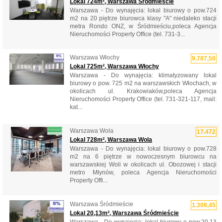
Lokal 724m², Warszawa Śródmieście
Warszawa - Do wynajęcia: lokal biurowy o pow.724
m2 na 20 piętrze biurowca klasy "A" niedaleko stacji
metra Rondo ONZ, w Śródmieściu,poleca Agencja
Nieruchomości Property Office (tel. 731-3...
Warszawa Włochy
9.787,50
Lokal 725m², Warszawa Włochy
Warszawa - Do wynajęcia: klimatyzowany lokal
biurowy o pow. 725 m2 na warszawskich Włochach, w
okolicach ul. Krakowiaków,poleca Agencja
Nieruchomości Property Office (tel. 731-321-117, mail:
kat...
Warszawa Wola
17.472
Lokal 728m², Warszawa Wola
Warszawa - Do wynajęcia: lokal biurowy o pow.728
m2 na 6 piętrze w nowoczesnym biurowcu na
warszawskiej Woli w okolicach ul. Obozowej i stacji
metro Młynów, poleca Agencja Nieruchomości
Property Offi...
Warszawa Śródmieście
1.308,45
Lokal 20,13m², Warszawa Śródmieście
Warszawa - Do wynajęcia: lokal biurowy o pow.20,13