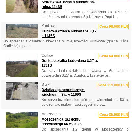
Sędziszowa, działka budowlano-
rolna, 1143S
Do sprzedania działka o powierzchni ok. 0,91 ha
położona w miejscowości Sędziszowa. Prąd i...
Kunkowa
Cena
99.000 PLN
Kunkowa działka budowlana 8,12
a 1145S
Do sprzedania działka budowlana w miejscowości Kunkowa (gmina Uście
Gorlickie) o po...
Gorlice
Cena
64.000 PLN
Gorlice, działka budowlana 8,27 a,
1131S
Do sprzedania działka budowlana w Gorlicach o
powierzchni 8,27 a. Działka w kształcie pr...
Siary
Cena
119.000 PLN
Działka z panoramicznym
widokiem – Siary 1169S
Na sprzedaż nieruchomość o powierzchni ok. 53 a,
położona w malowniczej części miejsc...
Moszczenica
Cena
85.000 PLN
Moszczenica, 1/2 domu
drewnianego 663S/2023
Do sprzedania 1/2 domu w Moszczenicy o