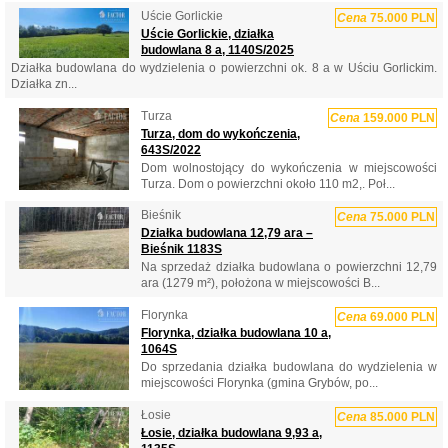
Uście Gorlickie
Cena
75.000 PLN
Uście Gorlickie, działka
budowlana 8 a, 1140S/2025
Działka budowlana do wydzielenia o powierzchni ok. 8 a w Uściu Gorlickim.
Działka zn...
Turza
Cena
159.000 PLN
Turza, dom do wykończenia,
643S/2022
Dom wolnostojący do wykończenia w miejscowości
Turza. Dom o powierzchni około 110 m2,. Poł...
Bieśnik
Cena
75.000 PLN
Działka budowlana 12,79 ara –
Bieśnik 1183S
Na sprzedaż działka budowlana o powierzchni 12,79
ara (1279 m²), położona w miejscowości B...
Florynka
Cena
69.000 PLN
Florynka, działka budowlana 10 a,
1064S
Do sprzedania działka budowlana do wydzielenia w
miejscowości Florynka (gmina Grybów, po...
Łosie
Cena
85.000 PLN
Łosie, działka budowlana 9,93 a,