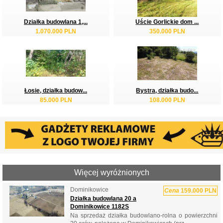
Działka budowlana 1,...
Uście Gorlickie dom ...
1.070.000 PLN
350.000 PLN
Łosie, działka budow...
Bystra, działka budo...
85.000 PLN
108.000 PLN
Więcej wyróżnionych
Dominikowice
Cena
159.000 PLN
Działka budowlana 20 a
Dominikowice 1182S
Na sprzedaż działka budowlano-rolna o powierzchni