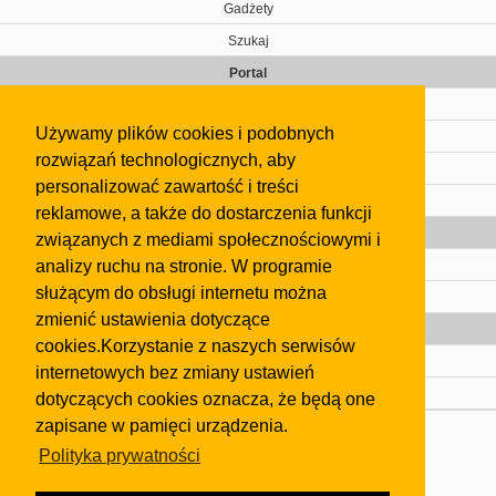
Gadżety
Szukaj
Portal
Cennik
Używamy plików cookies i podobnych
Kontakt
rozwiązań technologicznych, aby
Regulamin
personalizować zawartość i treści
Pomoc
reklamowe, a także do dostarczenia funkcji
Gazeta
związanych z mediami społecznościowymi i
analizy ruchu na stronie. W programie
Olkusz
służącym do obsługi internetu można
Kontakt
zmienić ustawienia dotyczące
Strefa dla biznesu
cookies.Korzystanie z naszych serwisów
Biura nieruchomości
internetowych bez zmiany ustawień
Dealerzy i autokomisy
dotyczących cookies oznacza, że będą one
zapisane w pamięci urządzenia.
Skontaktuj się z nami
Polityka prywatności
Korzystanie z tej strony oznacza akceptację postanowień
regulaminu
i
Polityki Prywatności
.