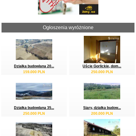
Ogłoszenia wyróżnione
Działka budowlana 20...
Uście Gorlickie, dom...
159.000 PLN
250.000 PLN
Działka budowlana 35...
Siary, działka budow...
250.000 PLN
200.000 PLN