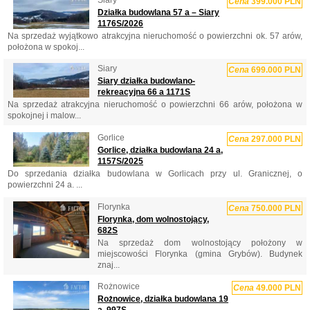
Cena
399.000 PLN
Działka budowlana 57 a – Siary
1176S/2026
Na sprzedaż wyjątkowo atrakcyjna nieruchomość o powierzchni ok. 57 arów,
położona w spokoj...
Siary
Cena
699.000 PLN
Siary działka budowlano-
rekreacyjna 66 a 1171S
Na sprzedaż atrakcyjna nieruchomość o powierzchni 66 arów, położona w
spokojnej i malow...
Gorlice
Cena
297.000 PLN
Gorlice, działka budowlana 24 a,
1157S/2025
Do sprzedania działka budowlana w Gorlicach przy ul. Granicznej, o
powierzchni 24 a. ...
Florynka
Cena
750.000 PLN
Florynka, dom wolnostojący,
682S
Na sprzedaż dom wolnostojący położony w
miejscowości Florynka (gmina Grybów). Budynek
znaj...
Rożnowice
Cena
49.000 PLN
Rożnowice, działka budowlana 19