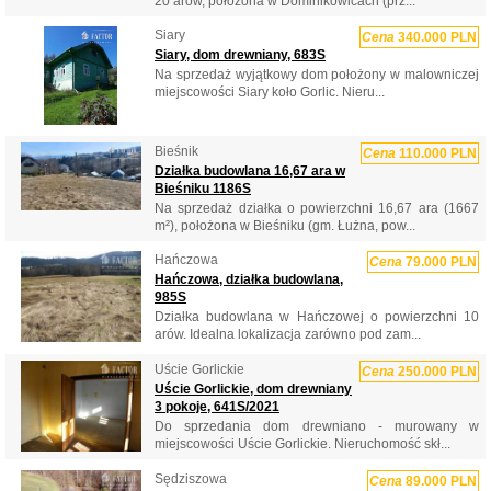
20 arów, położona w Dominikowicach (prz...
Siary
Cena
340.000 PLN
Siary, dom drewniany, 683S
Na sprzedaż wyjątkowy dom położony w malowniczej
miejscowości Siary koło Gorlic. Nieru...
Bieśnik
Cena
110.000 PLN
Działka budowlana 16,67 ara w
Bieśniku 1186S
Na sprzedaż działka o powierzchni 16,67 ara (1667
m²), położona w Bieśniku (gm. Łużna, pow...
Hańczowa
Cena
79.000 PLN
Hańczowa, działka budowlana,
985S
Działka budowlana w Hańczowej o powierzchni 10
arów. Idealna lokalizacja zarówno pod zam...
Uście Gorlickie
Cena
250.000 PLN
Uście Gorlickie, dom drewniany
3 pokoje, 641S/2021
Do sprzedania dom drewniano - murowany w
miejscowości Uście Gorlickie. Nieruchomość skł...
Sędziszowa
Cena
89.000 PLN