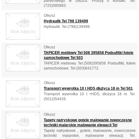
parterowego w Dłużcu. Proszę o kontakt. Tel.
(725)585983.
Olkusz
Hydraulik Tel 798 139499
Hydraulik. Tel.(798)139499.
Olkusz
TAPICER meblowy Tel 508 395858 Podsufitki fotele
samochodowe Tel 503
TAPICER meblowy. Tel.(508)395858. Podsufitki, fotele
samochodowe. Tel.(503)641772.
Olkusz
Transport wywrotka 10 t HDS dłużyca 18 m Tel 501
Transport wywrotka 10 t +HDS, dłużyca 18 m. Tel.
(501)354426.
Olkusz
Tapety natryskowe gotele malowanie nowoczesne
techniki malarskie malowanie elewacji Tel
Tapety natryskowe , gotele, malowanie, nowoczesne
techniki malarskie, malowanie elewacji. Tel.