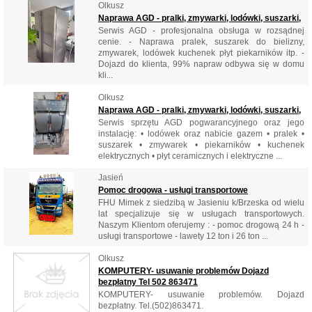
Olkusz
Naprawa AGD - pralki, zmywarki, lodówki, suszarki,
Serwis AGD - profesjonalna obsługa w rozsądnej
cenie. - Naprawa pralek, suszarek do bielizny,
zmywarek, lodówek kuchenek płyt piekarników itp. -
Dojazd do klienta, 99% napraw odbywa się w domu
kli...
Olkusz
Naprawa AGD - pralki, zmywarki, lodówki, suszarki,
Serwis sprzętu AGD pogwarancyjnego oraz jego
instalację: • lodówek oraz nabicie gazem • pralek •
suszarek • zmywarek • piekarników • kuchenek
elektrycznych • płyt ceramicznych i elektryczne ...
Jasień
Pomoc drogowa - usługi transportowe
FHU Mimek z siedzibą w Jasieniu k/Brzeska od wielu
lat specjalizuje się w usługach transportowych.
Naszym Klientom oferujemy : - pomoc drogową 24 h -
usługi transportowe - lawety 12 ton i 26 ton ...
Olkusz
KOMPUTERY- usuwanie problemów Dojazd
bezpłatny Tel 502 863471
KOMPUTERY- usuwanie problemów. Dojazd
bezpłatny. Tel.(502)863471.