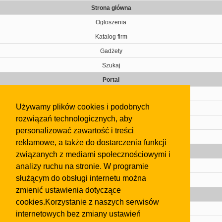
Strona główna
Ogłoszenia
Katalog firm
Gadżety
Szukaj
Portal
Cennik
Używamy plików cookies i podobnych
Kontakt
rozwiązań technologicznych, aby
Regulamin
personalizować zawartość i treści
Pomoc
reklamowe, a także do dostarczenia funkcji
Gazeta
związanych z mediami społecznościowymi i
analizy ruchu na stronie. W programie
Olkusz
służącym do obsługi internetu można
Kontakt
zmienić ustawienia dotyczące
Strefa dla biznesu
cookies.Korzystanie z naszych serwisów
Biura nieruchomości
internetowych bez zmiany ustawień