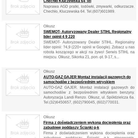
Chechło Kluczewska 64 Tel
Naprawa AGD pralki, lodówki, zmywarki, odkurzacze.
Chechło, Kluczewska 64. Tel.(607)601989.
Olkusz
SWEMOT- Autoryzowany Dealer STIHL Regionalny
lider opinii 4 9 220
SWEMOT- Autoryzowany Dealer STIHL. Regionalny
lider opinii: ?4,9 (220+ opinii w Google). Zobacz u nas
robota koszącego w akcji na żywo! Serwis STIHL na
miejscu. Olkusz, Sikorka 21, pon.-pt. 9-17, s...
Olkusz
AUTO-GAZ GAJER Montaż instalacji gazowych do
samochodów z bezpośrednim wtryskiem
AUTO-GAZ GAJER. Montaż instalacji gazowych do
samochodów z bezpośrednim wtryskiem benzyny.
Autoryzacja Landi Renzo. Olkusz, ul. Spółdzielcza 6a.
Tel.(32)6450657, (602)790045, (602)770031.
Olkusz
Firma z doświadczeniem wykona docieplenia oraz
zabudowę poddaszy Ścianki g-k
Firma z doświadczeniem wykona docieplenia oraz