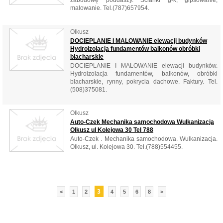
zabudowę poddaszy. Ścianki g-k, gipsowanie,
malowanie. Tel.(787)657954.
Olkusz
DOCIEPLANIE I MALOWANIE elewacji budynków
Hydroizolacja fundamentów balkonów obróbki
blacharskie
DOCIEPLANIE I MALOWANIE elewacji budynków.
Hydroizolacja fundamentów, balkonów, obróbki
blacharskie, rynny, pokrycia dachowe. Faktury. Tel.
(508)375081.
Olkusz
Auto-Czek Mechanika samochodowa Wulkanizacja
Olkusz ul Kolejowa 30 Tel 788
Auto-Czek . Mechanika samochodowa. Wulkanizacja.
Olkusz, ul. Kolejowa 30. Tel.(788)554455.
3
<
1
2
4
5
6
8
>