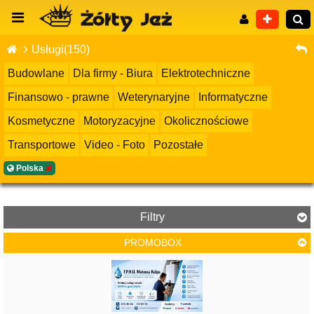
Usługi(150)
Budowlane
Dla firmy - Biura
Elektrotechniczne
Finansowo - prawne
Weterynaryjne
Informatyczne
Wyszukiwanie zaawansowane
Kosmetyczne
Motoryzacyjne
Okolicznościowe
Transportowe
Video - Foto
Pozostałe
Polska
Filtry
PROMOBOX
Cena