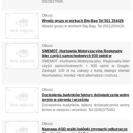
(502)627606.
Olkusz
Wywóz gruzu w workach Big-Bag Tel 501 354426
Wywóz gruzu w workach Big-Bag. Tel.(501)354426.
Olkusz
SWEMOT -Hurtownia Motoryzacyjna Regionalny
lider części samochodowych 930 opinii w
SWEMOT -Hurtownia Motoryzacyjna. Regionalny lider
części samochodowych: + 930 opinii w Google.
Zdobądź 100 zł na zakupy z kartą stałego klienta!
Akumulatory: montaż +test alternatora i rozrusz...
Olkusz
Docieplenia budynków faktury doświadczenie wolny
termin w sierpniu i wrześniu
Docieplenia budynków, faktury, doświadczenie; wolny
termin w sierpniu i wrześniu. Tel.(508)375081.
Olkusz
Naprawa AGD pralki lodówki zmywarki odkurzacze