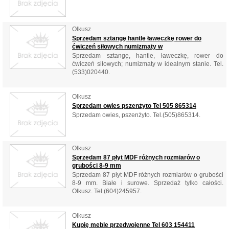
Olkusz
Sprzedam sztangę hantle ławeczkę rower do
ćwiczeń siłowych numizmaty w
Sprzedam sztangę, hantle, ławeczkę, rower do
ćwiczeń siłowych; numizmaty w idealnym stanie. Tel.
(533)020440.
Olkusz
Sprzedam owies pszenżyto Tel 505 865314
Sprzedam owies, pszenżyto. Tel.(505)865314.
Olkusz
Sprzedam 87 płyt MDF różnych rozmiarów o
grubości 8-9 mm
Sprzedam 87 płyt MDF różnych rozmiarów o grubości
8-9 mm. Białe i surowe. Sprzedaż tylko całości.
Olkusz. Tel.(604)245957.
Olkusz
Kupię meble przedwojenne Tel 603 154411