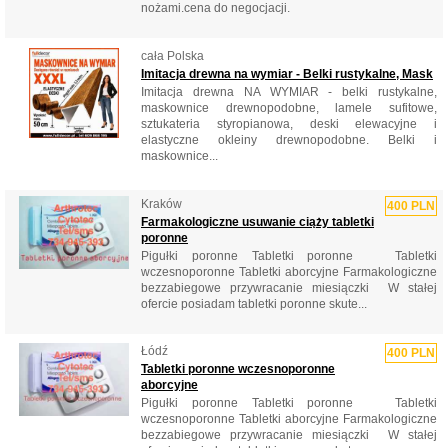
nożami.cena do negocjacji.
cała Polska
Imitacja drewna na wymiar - Belki rustykalne, Mask
Imitacja drewna NA WYMIAR - belki rustykalne,
maskownice drewnopodobne, lamele sufitowe,
sztukateria styropianowa, deski elewacyjne i
elastyczne okleiny drewnopodobne. Belki i
maskownice...
Kraków
400 PLN
Farmakologiczne usuwanie ciąży tabletki
poronne
‎Pigułki poronne ‎Tabletki poronne ‎ ‎ ‎Tabletki
wczesnoporonne ‎Tabletki aborcyjne ‎Farmakologiczne
bezzabiegowe przywracanie miesiączki ‎ ‎W stałej
ofercie posiadam tabletki poronne skute...
Łódź
400 PLN
Tabletki poronne wczesnoporonne
aborcyjne
‎Pigułki poronne ‎Tabletki poronne ‎ ‎ ‎Tabletki
wczesnoporonne ‎Tabletki aborcyjne ‎Farmakologiczne
bezzabiegowe przywracanie miesiączki ‎ ‎W stałej