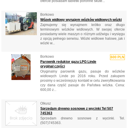
ofercie posiadam tabletki poronne skute...
Borkowo
Wózek widłowy wynajem wózków widłowych wózki
Zajmujemy się wynajmem krótko oraz długo
terminowym wózków widłowych. W swojej ofercie
posiadamy wiele maszyn o różnym udźwigu i wysięgu
z opcją pełnego serwisu. Wózki widłowe halowe, jak i
wózki w...
Borkowo
600 PLN
Parownik reduktor gazu LPG Linde
oryginał części
Oryginalny parownik gazu, pasuje do wózków
widłowych Linde po 2016 roku. Przed zakupem
prosimy o wcześniejszy kontakt w celu zweryfikowania
czy dana część pasuje do Państwa wózka. Cena:
600,00 z...
Olkusz
Sprzedam drewno sosnowe z wycinki Tel 507
745363
Sprzedam drewno sosnowe z wycinki. Tel.
(507)745363.