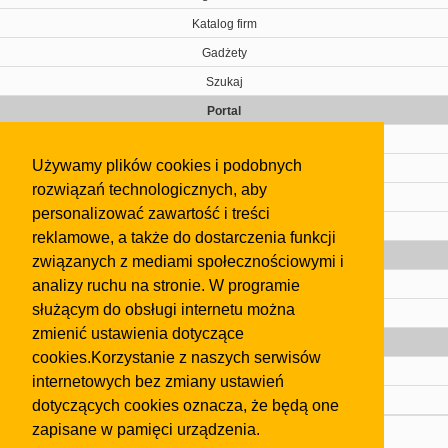
Katalog firm
Gadżety
Szukaj
Portal
Cennik
Używamy plików cookies i podobnych
Kontakt
rozwiązań technologicznych, aby
Regulamin
personalizować zawartość i treści
Pomoc
reklamowe, a także do dostarczenia funkcji
Gazeta
związanych z mediami społecznościowymi i
analizy ruchu na stronie. W programie
Olkusz
służącym do obsługi internetu można
Kontakt
zmienić ustawienia dotyczące
Strefa dla biznesu
cookies.Korzystanie z naszych serwisów
Biura nieruchomości
internetowych bez zmiany ustawień
Dealerzy i autokomisy
dotyczących cookies oznacza, że będą one
zapisane w pamięci urządzenia.
Skontaktuj się z nami