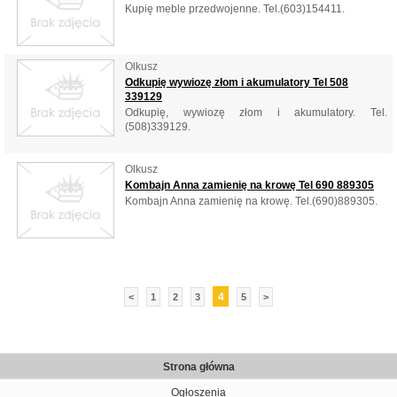
Kupię meble przedwojenne. Tel.(603)154411.
Olkusz
Odkupię wywiozę złom i akumulatory Tel 508
339129
Odkupię, wywiozę złom i akumulatory. Tel.
(508)339129.
Olkusz
Kombajn Anna zamienię na krowę Tel 690 889305
Kombajn Anna zamienię na krowę. Tel.(690)889305.
4
<
1
2
3
5
>
Strona główna
Ogłoszenia