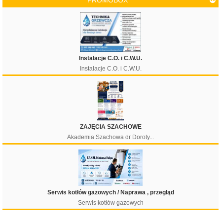
PROMOBOX
Cena
Instalacje C.O. i C.W.U.
Instalacje C.O. i C.W.U.
Filtruj
ZAJĘCIA SZACHOWE
Akademia Szachowa dr Doroty...
Serwis kotłów gazowych / Naprawa , przegląd
Serwis kotłów gazowych