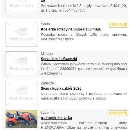
20
Sprzedam kontener 6x2,5 i płyty drewniane 2,40x1,20,
gr. 1,5 cm. Tel.(504)477477.
Skała
2.500 PLN
Kosiarka rotacyjna Słupsk 135 mała
Kosiarka rotacyjna Słupsk 135, mała, sprawna,
możliwość transportu
Minoga
Sprzedam Jałóweczki
Witam, Sprzedam jałóweczki rasy SM. Więcej info pod
telefonem 123899031 (proszę dzwonić w godzinach
wieczornych)
Zadroże
Słoma kostka zbiór 2026
sprzedam słomę pszenną i owsianą prasowana w
mała kostke zbiór 2026, przyjmuje zapisy.
trzebinia
4.500 PLN
traktorek-kosiarka
witam.sprzedam traktorek-kosiarka firmy
HUSQWARNA 13km na zwykłym silniku z dwoma