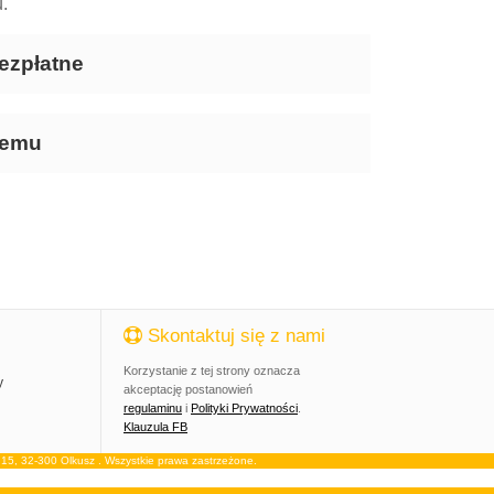
.
ezpłatne
temu
Skontaktuj się z nami
Korzystanie z tej strony oznacza
y
akceptację postanowień
regulaminu
i
Polityki Prywatności
.
Klauzula FB
, 32-300 Olkusz . Wszystkie prawa zastrzeżone.