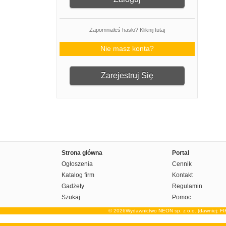
Zapomniałeś hasło? Kliknij tutaj
Nie masz konta?
Zarejestruj Się
Strona główna
Portal
Ogłoszenia
Cennik
Katalog firm
Kontakt
Gadżety
Regulamin
Szukaj
Pomoc
© 2026Wydawnictwo NEON sp. z o.o. (dawniej: F