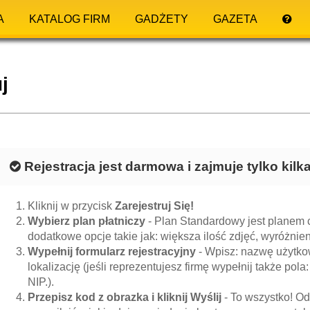
A
KATALOG FIRM
GADŻETY
GAZETA
j
Rejestracja jest darmowa i zajmuje tylko kil
Kliknij w przycisk
Zarejestruj Się!
Wybierz plan płatniczy
- Plan Standardowy jest planem c
dodatkowe opcje takie jak: większa ilość zdjęć, wyróżnieni
Wypełnij formularz rejestracyjny
- Wpisz: nazwę użytkow
lokalizację (jeśli reprezentujesz firmę wypełnij także pola:
NIP.).
Przepisz kod z obrazka i kliknij Wyślij
- To wszystko! Od