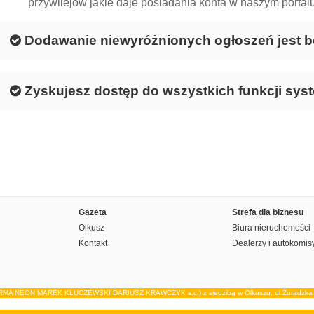
przywilejów jakie daje posiadania konta w naszym portalu
Dodawanie niewyróżnionych ogłoszeń jest b
Zyskujesz dostęp do wszystkich funkcji sys
Gazeta
Strefa dla biznesu
Olkusz
Biura nieruchomości
Kontakt
Dealerzy i autokomis
IRMA NEON MAREK KLUCZEWSKI DARIUSZ KRAWCZYK s.c.) z siedzibą w Olkuszu, ul.Żuradzka 15