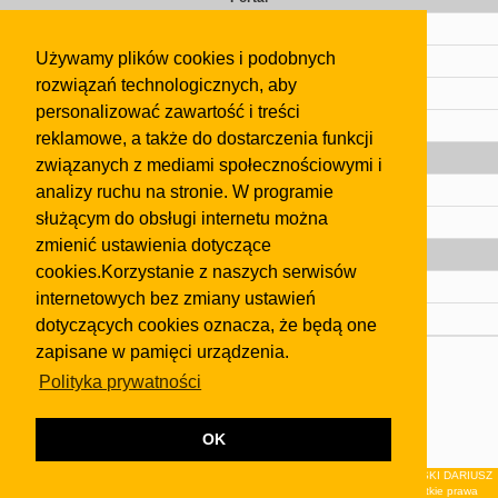
Cennik
Używamy plików cookies i podobnych
Kontakt
rozwiązań technologicznych, aby
Regulamin
personalizować zawartość i treści
Pomoc
reklamowe, a także do dostarczenia funkcji
Gazeta
związanych z mediami społecznościowymi i
analizy ruchu na stronie. W programie
Olkusz
służącym do obsługi internetu można
Kontakt
zmienić ustawienia dotyczące
Strefa dla biznesu
cookies.Korzystanie z naszych serwisów
Biura nieruchomości
internetowych bez zmiany ustawień
Dealerzy i autokomisy
dotyczących cookies oznacza, że będą one
zapisane w pamięci urządzenia.
Skontaktuj się z nami
Polityka prywatności
Korzystanie z tej strony oznacza akceptację postanowień
regulaminu
i
Polityki Prywatności
.
Klauzula FB
OK
© 2026Wydawnictwo NEON sp. z o.o. (dawniej: FIRMA NEON MAREK KLUCZEWSKI DARIUSZ
KRAWCZYK s.c.) z siedzibą w Olkuszu, ul.Żuradzka 15, 32-300 Olkusz . Wszystkie prawa