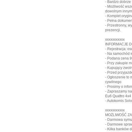
- Bardzo dobrze 
- Możliwość ws
dowolnym innym
- Komplet orygin
- Pełna dokumen
- Przestronny, 
prezencji.
xxxxxxxxxxx
INFORMACJE 
- Rejestracja: o
- Na samochód w
- Podana cena 9
- Przy zakupie 
- Kupujący zwol
- Przed przyjaz
- Ogłoszenie to
cywilnego
- Prosimy o info
- Zapraszamy na
Eu6 Quattro 4x4
- Autokomis Solo
xxxxxxxxxxx
MOŻLIWOŚĆ ZA
- Darmowa symul
- Darmowe spraw
- Kilka banków d