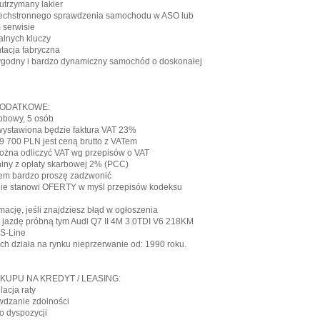
utrzymany lakier
zechstronnego sprawdzenia samochodu w ASO lub
 serwisie
alnych kluczy
tacja fabryczna
wygodny i bardzo dynamiczny samochód o doskonałej
DODATKOWE:
sobowy, 5 osób
ystawiona będzie faktura VAT 23%
9 700 PLN jest ceną brutto z VATem
można odliczyć VAT wg przepisów o VAT
niny z opłaty skarbowej 2% (PCC)
dem bardzo proszę zadzwonić
 nie stanowi OFERTY w myśl przepisów kodeksu
rmację, jeśli znajdziesz błąd w ogłoszenia
 jazdę próbną tym Audi Q7 II 4M 3.0TDI V6 218KM
 S-Line
ch działa na rynku nieprzerwanie od: 1990 roku.
KUPU NA KREDYT / LEASING:
acja raty
dzanie zdolności
o dyspozycji