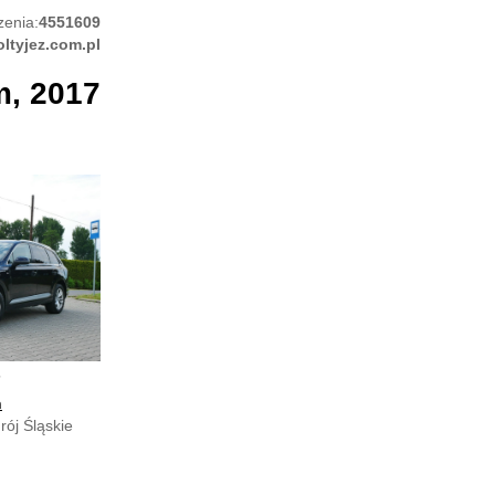
zenia:
4551609
oltyjez.com.pl
m, 2017
7
h
ój Śląskie