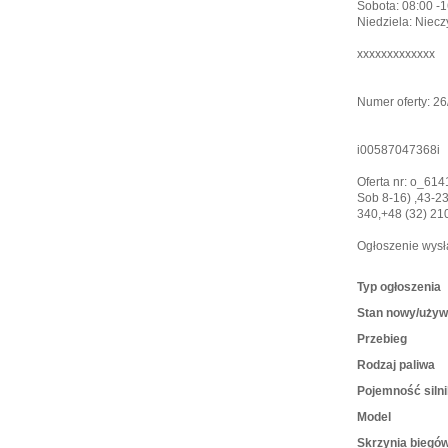
Sobota: 08:00 -
Niedziela: Niecz
xxxxxxxxxxxxx
Numer oferty: 2
i00587047368i
Oferta nr: o_61
Sob 8-16) ,43-2
340,+48 (32) 21
Ogłoszenie wysł
Typ ogłoszenia
Stan nowy/uży
Przebieg
Rodzaj paliwa
Pojemność siln
Model
Skrzynia biegó