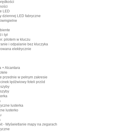
prędkości
ności
ne LED
dy dziennej LED fabryczne
ciwmgielne
biente
 i tył
er. pilotem w kluczu
eranie i odpalanie bez kluczyka
erowana elektrycznie
a + Alcantara
otele
tele przednie w pełnym zakresie
inek lędźwiowy foteli przód
 szyby
 szyby
terka
a
ryczne lusterka
ne lusterko
u
a
pit - Wyświetlanie mapy na zegarach
ryczne