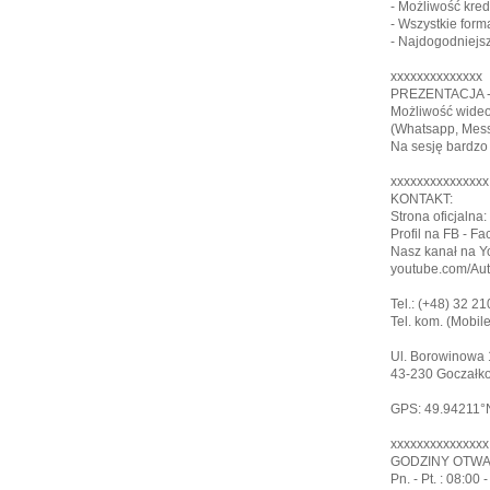
- Możliwość kred
- Wszystkie form
- Najdogodniejs
xxxxxxxxxxxxxx
PREZENTACJA -
Możliwość wideo
(Whatsapp, Mess
Na sesję bardzo 
xxxxxxxxxxxxxxx
KONTAKT:
Strona oficjalna:
Profil na FB - 
Nasz kanał na Y
youtube.com/Au
Tel.: (+48) 32 2
Tel. kom. (Mobil
Ul. Borowinowa 1
43-230 Goczałkow
GPS: 49.94211°N
xxxxxxxxxxxxxxx
GODZINY OTWA
Pn. - Pt. : 08:00 