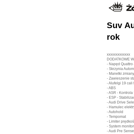
Suv Au
rok
xxxxxxxxxxxxx
DODATKOWE W
- Napęd Quattro
- Skrzynia Auto
- Manetki zmian
- Zawieszenie s
- Alufelgi 19 cali
- ABS
- ASR - Kontrola 
- ESP - Stabiliza
- Audi Drive Selec
- Hamulec elekt
- Autohold
- Tempomat
- Limiter prędkoś
- System monito
- Audi Pre Sense 