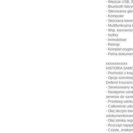
- Wejście USB, 
- Bluetooth fabr
- Sterowanie gł
- Komputer
- Skórzana kier
- Multifunkcyjna
- Wsp. kierownic
- Isofixy
- Immobiliser
- Relingi
- Komplet orygin
- Pełna dokumen
xxxxxxxxxxxx
HISTORIA SAM
- Pochodzi z kraj
- Opcja szerokiej
Defend Insuranc
- Serwisowany w
- Następnie ud
serwisie do sam
- Przebieg udok
- Całkowicie ud
- Olej skrzyni b
udokumentowan
- Olej silnika r
- Rozrząd napę
- Czyste, znako