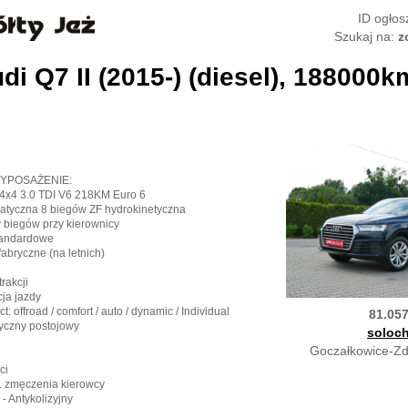
ID ogłos
Szukaj na:
z
di Q7 II (2015-) (diesel), 188000k
YPOSAŻENIE:
 4x4 3.0 TDI V6 218KM Euro 6
matyczna 8 biegów ZF hydrokinetyczna
y biegów przy kierownicy
tandardowe
 fabryczne (na letnich)
trakcji
cja jazdy
t: offroad / comfort / auto / dynamic / Individual
81.05
ryczny postojowy
soloc
Goczałkowice-Zdr
ci
r. zmęczenia kierowcy
- Antykolizyjny