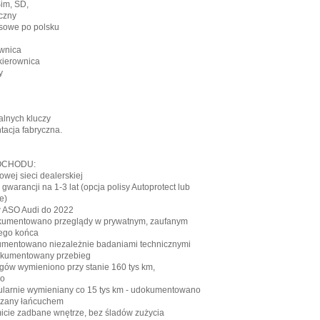
Sim, SD,
yczny
osowe po polsku
ownica
 kierownica
y
alnych kluczy
tacja fabryczna.
OCHODU:
owej sieci dealerskiej
 gwarancji na 1-3 lat (opcja polisy Autoprotect lub
e)
 ASO Audi do 2022
okumentowano przeglądy w prywatnym, zaufanym
ego końca
umentowano niezależnie badaniami technicznymi
okumentowany przebieg
iegów wymieniono przy stanie 160 tys km,
o
egularnie wymieniany co 15 tys km - udokumentowano
dzany łańcuchem
micie zadbane wnętrze, bez śladów zużycia