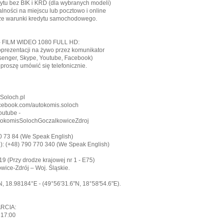
ytu bez BIK i KRD (dla wybranych modeli)
alności na miejscu lub pocztowo i online
ze warunki kredytu samochodowego.
 FILM WIDEO 1080 FULL HD:
prezentacji na żywo przez komunikator
enger, Skype, Youtube, Facebook)
proszę umówić się telefonicznie.
 Soloch.pl
Facebook.com/autokomis.soloch
outube -
tokomisSolochGoczalkowiceZdroj
10 73 84 (We Speak English)
e): (+48) 790 770 340 (We Speak English)
9 (Przy drodze krajowej nr 1 - E75)
ice-Zdrój – Woj. Śląskie.
, 18.98184°E - (49°56'31.6"N, 18°58'54.6"E).
RCIA:
- 17:00