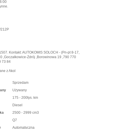
16:00
ynne.
6/212P
41507. Kontakt: AUTOKOMIS SOLOCH - (Pn-pt 8-17,
30 ,Goczałkowice-Zdrój ,Borowinowa 19 ,790 770
0 73 84
ane z Akol
Sprzedam
wany
Używany
175 - 200tys. km
Diesel
ika
2500 - 2999 cm3
Q7
w
Automatyczna