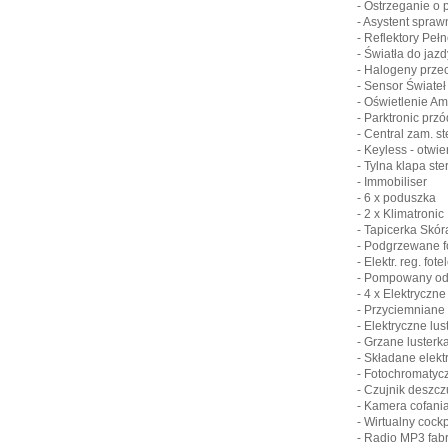
- Ostrzeganie o 
- Asystent spraw
- Reflektory Peł
- Światła do jaz
- Halogeny prze
- Sensor Świateł
- Oświetlenie Am
- Parktronic przód
- Central zam. st
- Keyless - otwi
- Tylna klapa st
- Immobiliser
- 6 x poduszka
- 2 x Klimatronic
- Tapicerka Skór
- Podgrzewane f
- Elektr. reg. fo
- Pompowany odc
- 4 x Elektryczne
- Przyciemniane
- Elektryczne lus
- Grzane lusterk
- Składane elekt
- Fotochromatycz
- Czujnik deszcz
- Kamera cofani
- Wirtualny cock
- Radio MP3 fab