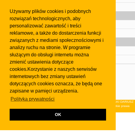
Pomoc
Używamy plików cookies i podobnych
Gazeta
rozwiązań technologicznych, aby
Olkusz
personalizować zawartość i treści
reklamowe, a także do dostarczenia funkcji
Kontakt
związanych z mediami społecznościowymi i
Strefa dla biznesu
analizy ruchu na stronie. W programie
Biura nieruchomości
służącym do obsługi internetu można
Dealerzy i autokomisy
zmienić ustawienia dotyczące
cookies.Korzystanie z naszych serwisów
Skontaktuj się z nami
internetowych bez zmiany ustawień
Korzystanie z tej strony oznacza akceptację postanowień
dotyczących cookies oznacza, że będą one
regulaminu
i
Polityki Prywatności
.
zapisane w pamięci urządzenia.
Klauzula FB
Polityka prywatności
© 2026Wydawnictwo NEON sp. z o.o. (dawniej: FIRMA NEON MAREK KLUCZEWSKI DARIUSZ
KRAWCZYK s.c.) z siedzibą w Olkuszu, ul.Żuradzka 15, 32-300 Olkusz . Wszystkie prawa
zastrzeżone.
OK