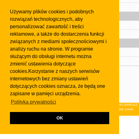
Pomoc
Używamy plików cookies i podobnych
Gazeta
rozwiązań technologicznych, aby
Olkusz
personalizować zawartość i treści
reklamowe, a także do dostarczenia funkcji
Kontakt
związanych z mediami społecznościowymi i
Strefa dla biznesu
analizy ruchu na stronie. W programie
Biura nieruchomości
służącym do obsługi internetu można
Dealerzy i autokomisy
zmienić ustawienia dotyczące
cookies.Korzystanie z naszych serwisów
Skontaktuj się z nami
internetowych bez zmiany ustawień
Korzystanie z tej strony oznacza akceptację postanowień
dotyczących cookies oznacza, że będą one
regulaminu
i
Polityki Prywatności
.
zapisane w pamięci urządzenia.
Klauzula FB
Polityka prywatności
© 2026Wydawnictwo NEON sp. z o.o. (dawniej: FIRMA NEON MAREK KLUCZEWSKI DARIUSZ
KRAWCZYK s.c.) z siedzibą w Olkuszu, ul.Żuradzka 15, 32-300 Olkusz . Wszystkie prawa
zastrzeżone.
OK