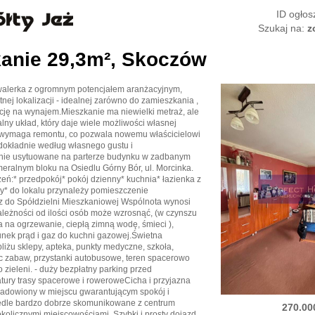
ID ogłos
Szukaj na:
z
anie 29,3m², Skoczów
alerka z ogromnym potencjałem aranżacyjnym,
nej lokalizacji - idealnej zarówno do zamieszkania ,
ycję na wynajem.Mieszkanie ma niewielki metraż, ale
lny układ, który daje wiele możliwości własnej
l wymaga remontu, co pozwala nowemu właścicielowi
 dokładnie według własnego gustu i
nie usytuowane na parterze budynku w zadbanym
eralnym bloku na Osiedlu Górny Bór, ul. Morcinka.
eń:* przedpokój* pokój dzienny* kuchnia* łazienka z
* do lokalu przynależy pomieszczenie
 do Spółdzielni Mieszkaniowej Wspólnota wynosi
ależności od ilości osób może wzrosnąć, (w czynszu
a na ogrzewanie, ciepłą zimną wodę, śmieci ),
nek prąd i gaz do kuchni gazowej.Świetna
bliżu sklepy, apteka, punkty medyczne, szkoła,
ac zabaw, przystanki autobusowe, teren spacerowo
o zieleni. - duży bezpłatny parking przed
tury trasy spacerowe i roweroweCicha i przyjazna
osadowiony w miejscu gwarantującym spokój i
edle bardzo dobrze skomunikowane z centrum
270.00
kolicznymi miejscowościami. Szybki i prosty dojazd