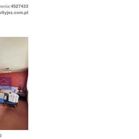
zenia:
4527433
oltyjez.com.pl
0