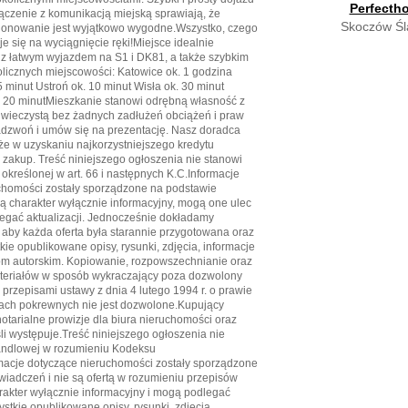
Perfecth
ączenie z komunikacją miejską sprawiają, że
Skoczów Śl
jonowanie jest wyjątkowo wygodne.Wszystko, czego
je się na wyciągnięcie ręki!Miejsce idealnie
 łatwym wyjazdem na S1 i DK81, a także szybkim
licznych miejscowości: Katowice ok. 1 godzina
 minut Ustroń ok. 10 minut Wisła ok. 30 minut
k. 20 minutMieszkanie stanowi odrębną własność z
 wieczystą bez żadnych zadłużeń obciążeń i praw
Zadzwoń i umów się na prezentację. Nasz doradca
e w uzyskaniu najkorzystniejszego kredytu
zakup. Treść niniejszego ogłoszenia nie stanowi
 określonej w art. 66 i następnych K.C.Informacje
chomości zostały sporządzone na podstawie
ą charakter wyłącznie informacyjny, mogą one ulec
legać aktualizacji. Jednocześnie dokładamy
 aby każda oferta była starannie przygotowana oraz
kie opublikowane opisy, rysunki, zdjęcia, informacje
m autorskim. Kopiowanie, rozpowszechnianie oraz
ateriałów w sposób wykraczający poza dozwolony
 przepisami ustawy z dnia 4 lutego 1994 r. o prawie
wach pokrewnych nie jest dozwolone.Kupujący
otarialne prowizje dla biura nieruchomości oraz
i występuje.Treść niniejszego ogłoszenia nie
handlowej w rozumieniu Kodeksu
macje dotyczące nieruchomości zostały sporządzone
iadczeń i nie są ofertą w rozumieniu przepisów
rakter wyłącznie informacyjny i mogą podlegać
ystkie opublikowane opisy, rysunki, zdjęcia,