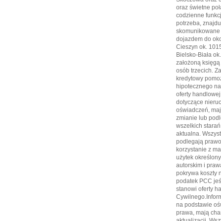
oraz świetne poł
codzienne funkc
potrzeba, znajdu
skomunikowane z
dojazdem do oko
Cieszyn ok. 1015
Bielsko-Biała o
założoną księgą
osób trzecich. 
kredytowy pomoż
hipotecznego na 
oferty handlowej
dotyczące nieru
oświadczeń, maj
zmianie lub pod
wszelkich starań
aktualna. Wszyst
podlegają prawo
korzystanie z m
użytek określony
autorskim i pra
pokrywa koszty n
podatek PCC jeśl
stanowi oferty 
Cywilnego.Infor
na podstawie ośw
prawa, mają cha
aktualizacji. Wsz