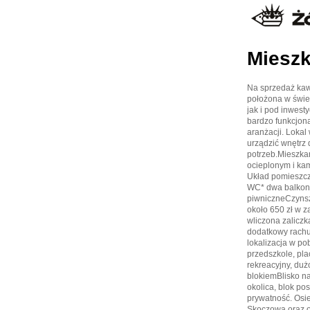
Mieszk
Na sprzedaż kaw
położona w świet
jak i pod inwest
bardzo funkcjona
aranżacji. Loka
urządzić wnętrz
potrzeb.Mieszka
ocieplonym i kam
Układ pomieszcz
WC* dwa balkony
piwniczneCzynsz
około 650 zł w z
wliczona zaliczk
dodatkowy rachu
lokalizacja w po
przedszkole, pl
rekreacyjny, duż
blokiemBlisko na
okolica, blok p
prywatność. Osi
Skoczowa oraz o