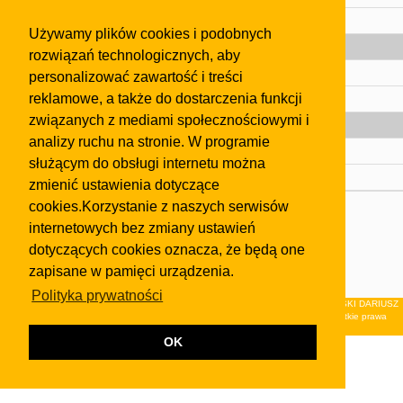
Pomoc
Używamy plików cookies i podobnych
Gazeta
rozwiązań technologicznych, aby
Olkusz
personalizować zawartość i treści
reklamowe, a także do dostarczenia funkcji
Kontakt
związanych z mediami społecznościowymi i
Strefa dla biznesu
analizy ruchu na stronie. W programie
Biura nieruchomości
służącym do obsługi internetu można
Dealerzy i autokomisy
zmienić ustawienia dotyczące
cookies.Korzystanie z naszych serwisów
Skontaktuj się z nami
internetowych bez zmiany ustawień
Korzystanie z tej strony oznacza akceptację postanowień
dotyczących cookies oznacza, że będą one
regulaminu
i
Polityki Prywatności
.
zapisane w pamięci urządzenia.
Klauzula FB
Polityka prywatności
© 2026Wydawnictwo NEON sp. z o.o. (dawniej: FIRMA NEON MAREK KLUCZEWSKI DARIUSZ
KRAWCZYK s.c.) z siedzibą w Olkuszu, ul.Żuradzka 15, 32-300 Olkusz . Wszystkie prawa
zastrzeżone.
OK